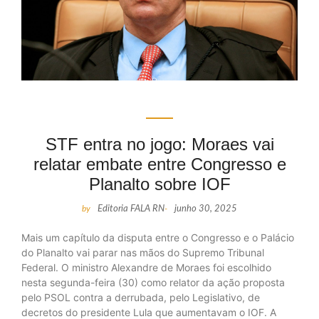
STF entra no jogo: Moraes vai
relatar embate entre Congresso e
Planalto sobre IOF
by
Editoria FALA RN
-
junho 30, 2025
Mais um capítulo da disputa entre o Congresso e o Palácio
do Planalto vai parar nas mãos do Supremo Tribunal
Federal. O ministro Alexandre de Moraes foi escolhido
nesta segunda-feira (30) como relator da ação proposta
pelo PSOL contra a derrubada, pelo Legislativo, de
decretos do presidente Lula que aumentavam o IOF. A