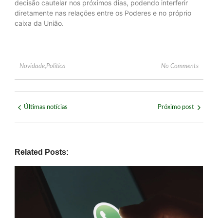
decisão cautelar nos próximos dias, podendo interferir
diretamente nas relações entre os Poderes e no próprio
caixa da União.
Novidade
,
Política
No Comments
Últimas notícias
Próximo post
Related Posts: