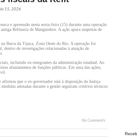
io 15, 2026
Páprika
usca e apreensão nesta sexta-feira (15) durante uma operação
NOVID
, antiga Refinaria de Manguinhos. A ação apura suspeitas de
 na Barra da Tijuca, Zona Oeste do Rio. A operação foi
WhatsAp
, dentro de investigações relacionadas à atuação de
ECONO
o.
is, incluindo ex-integrantes da administração estadual. Ao
minou afastamentos de funções públicas. Em uma das ações,
vil.
Lula de
 afirmou que o ex-governador está à disposição da Justiça
POLÍTI
medidas adotadas durante a gestão seguiram critérios técnicos
Com o s
POPULA
No Comments
Receb