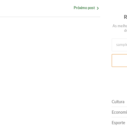
Próximo post
As melho
d
almoço ou jantar especial neste domingo (9)
rtir de agosto
Cultura
Quem nunca pediu empréstimo para um amigo?”
Economi
Esporte