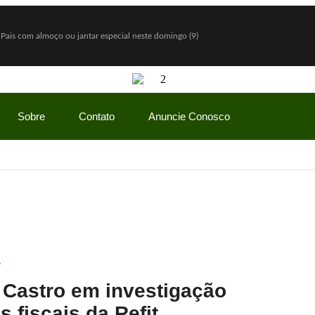
 Pais com almoço ou jantar especial neste domingo (9)
ntigos a partir de agosto
do e diz: “Quem nunca pediu empréstimo para um amigo?”
ceria com Hello Kitty e lança Copo Surpresa com mini pelúcias
Sobre
Contato
Anuncie Conosco
a R$ 150 milhões
vio Bolsonaro, mas vantagem diminui
do Gaspar será vice na chapa de Flávio Bolsonaro
how” com ofertas especiais durante todo o mês de agosto
mãe enquanto era ameaçada pelo namorado
Lulinha para favorecer mercado de cannabis medicinal
 Castro em investigação
 fiscais da Refit