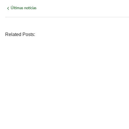
Últimas notícias
Related Posts:
NOVIDADE
Páprika Natal é opção para celebrar o Dia dos Pais com 
agosto 7, 2026
/
No Comments
ECONOMIA
WhatsApp deixará de funcionar em celulares antigos a pa
agosto 6, 2026
/
No Comments
POLÍTICA
Lula defende ex-chefe de gabinete investigado e diz: “
agosto 6, 2026
/
No Comments