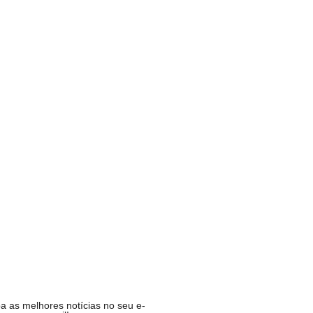
 Natal é opção para…
ADE
p deixará de funcionar em…
MIA
fende ex-chefe de gabinete…
CA
ucesso da campanha,…
R
a as melhores notícias no seu e-