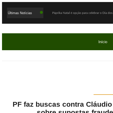
Últimas Notícias
Páprika Natal é opção para celebrar o Dia dos
WhatsApp deixará de funcionar em celulares a
Lula defende ex-chefe de gabinete investiga
Com o sucesso da campanha, Bob’s amplia par
Início
Mega-Sena acumula e próximo prêmio chega 
Quaest: Lula lidera segundo turno contra Flá
Ex-promotor e relator da CPMI do INSS, Alfre
Show Auto Mall lança campanha “Meu Pai é S
Jovem assassinada em chacina ligou para a 
Investigação da PF apura suposta atuação de 
PF faz buscas contra Cláudio
sobre supostas fraudes