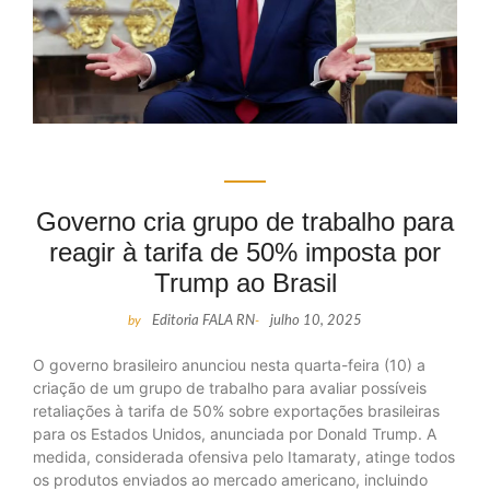
Governo cria grupo de trabalho para
reagir à tarifa de 50% imposta por
Trump ao Brasil
by
Editoria FALA RN
-
julho 10, 2025
O governo brasileiro anunciou nesta quarta-feira (10) a
criação de um grupo de trabalho para avaliar possíveis
retaliações à tarifa de 50% sobre exportações brasileiras
para os Estados Unidos, anunciada por Donald Trump. A
medida, considerada ofensiva pelo Itamaraty, atinge todos
os produtos enviados ao mercado americano, incluindo