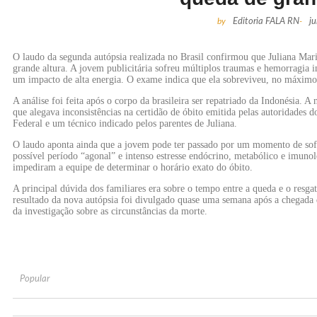
by
Editoria FALA RN
-
j
O laudo da segunda autópsia realizada no Brasil confirmou que Juliana Ma
grande altura. A jovem publicitária sofreu múltiplos traumas e hemorragia 
um impacto de alta energia. O exame indica que ela sobreviveu, no máximo
A análise foi feita após o corpo da brasileira ser repatriado da Indonésia. A 
que alegava inconsistências na certidão de óbito emitida pelas autoridades d
Federal e um técnico indicado pelos parentes de Juliana.
O laudo aponta ainda que a jovem pode ter passado por um momento de sofr
possível período “agonal” e intenso estresse endócrino, metabólico e imuno
impediram a equipe de determinar o horário exato do óbito.
A principal dúvida dos familiares era sobre o tempo entre a queda e o resga
resultado da nova autópsia foi divulgado quase uma semana após a chegada 
da investigação sobre as circunstâncias da morte.
Popular