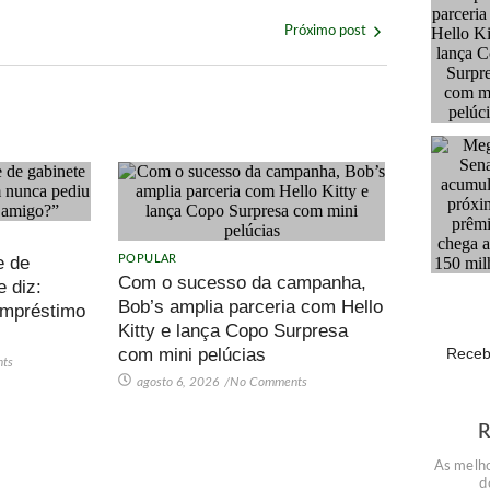
Próximo post
e de
POPULAR
Com o sucesso da campanha,
e diz:
Bob’s amplia parceria com Hello
empréstimo
Kitty e lança Copo Surpresa
com mini pelúcias
Receb
ts
agosto 6, 2026
/
No Comments
As melho
d