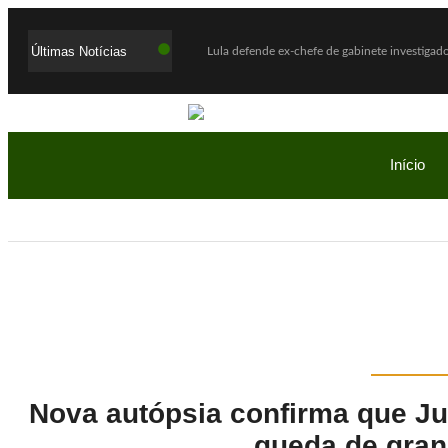
Últimas Notícias
WhatsApp deixará de funcionar em celulares antigos a partir de agosto
Início
Nova autópsia confirma que Ju
queda de gran