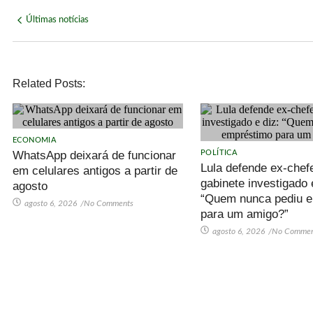
Últimas notícias
Related Posts:
ECONOMIA
WhatsApp deixará de funcionar
POLÍTICA
Lula defende ex-chef
em celulares antigos a partir de
gabinete investigado 
agosto
“Quem nunca pediu 
agosto 6, 2026
/
No Comments
para um amigo?”
agosto 6, 2026
/
No Commen