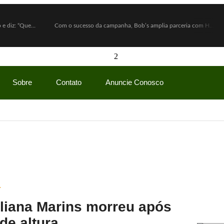
Lula defende ex-chefe de gabinete investigado e diz: “Quem nunca pediu empréstimo para um amigo?”
Com o sucesso da campanha, Bob’s amplia parceria com Hello Kitty e lança Copo Surpresa com mini pelúcias
Sobre
Contato
Anuncie Conosco
liana Marins morreu após
de altura