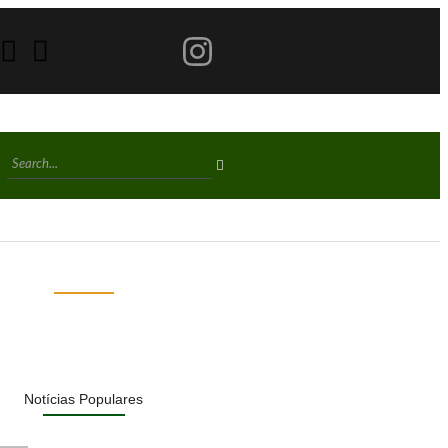
Mega-Sena acumula e próximo prêmio chega a R$ 150 milhões
Notícias Populares