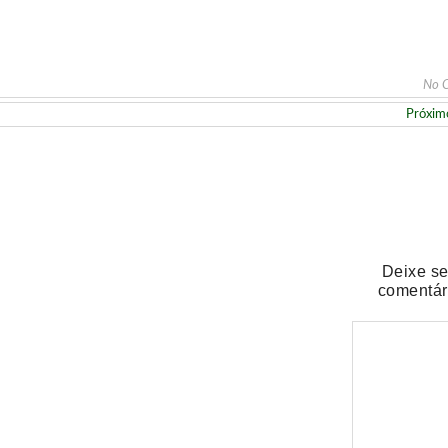
No 
Próxim
oço ou jantar especial neste domingo (9)
Deixe s
comentár
r de agosto