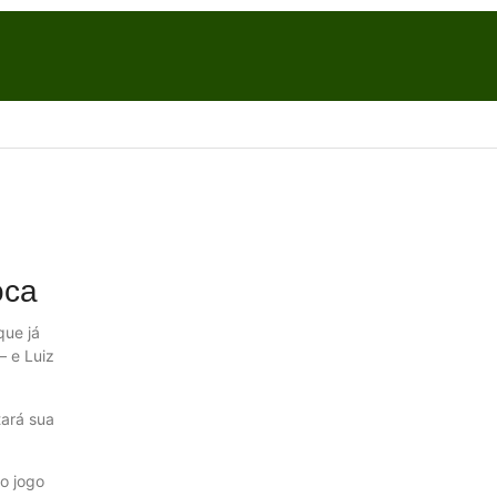
oca
que já
– e Luiz
tará sua
o jogo