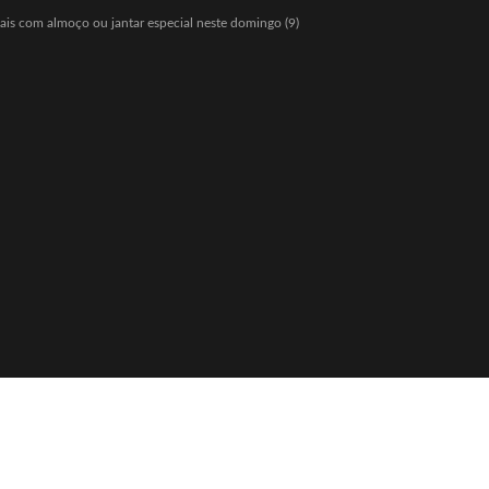
Pais com almoço ou jantar especial neste domingo (9)
igos a partir de agosto
o e diz: “Quem nunca pediu empréstimo para um amigo?”
eria com Hello Kitty e lança Copo Surpresa com mini pelúcias
 R$ 150 milhões
io Bolsonaro, mas vantagem diminui
o Gaspar será vice na chapa de Flávio Bolsonaro
w” com ofertas especiais durante todo o mês de agosto
ãe enquanto era ameaçada pelo namorado
ulinha para favorecer mercado de cannabis medicinal