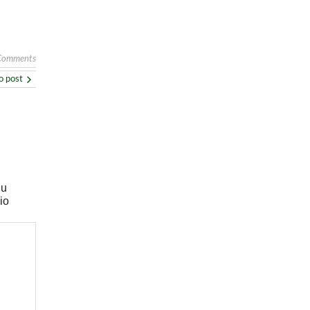
Comments
o post
eu
io