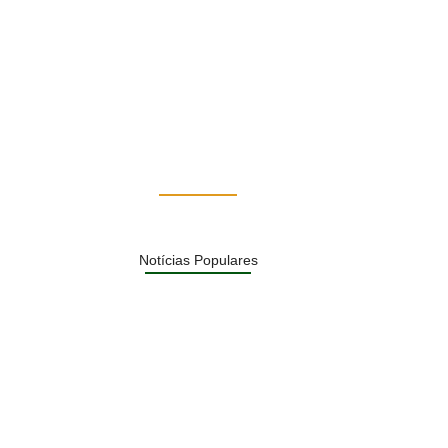
Lula defende ex-chefe de gabinete investigado e diz: “Qu
No Comments
agosto 6, 2026
/
Notícias Populares
Páprika Natal é opção para…
NOVIDADE