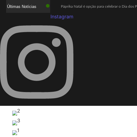
Últimas Notícias
Páprika Natal é opção para celebrar o Dia dos 
Instagram
WhatsApp deixará de funcionar em celulares ant
Lula defende ex-chefe de gabinete investigad
Com o sucesso da campanha, Bob’s amplia parc
Mega-Sena acumula e próximo prêmio chega a
Quaest: Lula lidera segundo turno contra Fláv
Ex-promotor e relator da CPMI do INSS, Alfred
Show Auto Mall lança campanha “Meu Pai é Sho
Jovem assassinada em chacina ligou para a m
Investigação da PF apura suposta atuação de L