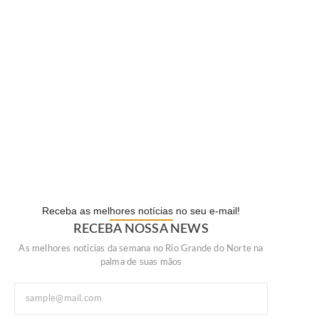
WhatsApp deixará de funcionar em…
ECONOMIA
Lula defende ex-chefe de gabinete…
POLÍTICA
Com o sucesso da campanha,…
POPULAR
Receba as melhores notícias no seu e-mail!
RECEBA NOSSA NEWS
As melhores noticias da semana no Rio Grande do Norte na
palma de suas mãos