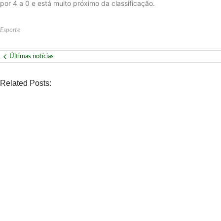
por 4 a 0 e está muito próximo da classificação.
Esporte
Últimas notícias
Related Posts:
NOVIDADE
Páprika Natal é opção para celebrar o Dia dos Pais com alm
No Comments
agosto 7, 2026
/
ECONOMIA
WhatsApp deixará de funcionar em celulares antigos a parti
No Comments
agosto 6, 2026
/
POLÍTICA