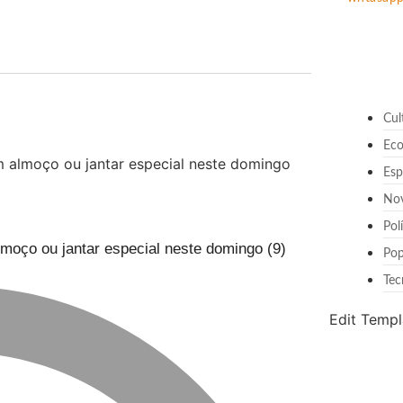
Cul
Ec
Esp
No
Pol
lmoço ou jantar especial neste domingo (9)
Pop
Tec
Edit Templ