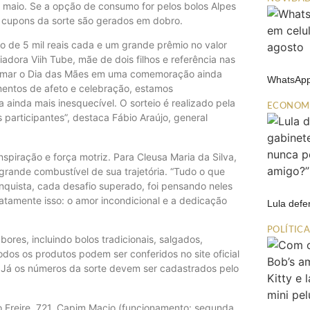
e maio. Se a opção de consumo for pelos bolos Alpes
 cupons da sorte são gerados em dobro.
o de 5 mil reais cada e um grande prêmio no valor
iadora Viih Tube, mãe de dois filhos e referência nas
sformar o Dia das Mães em uma comemoração ainda
WhatsApp
entos de afeto e celebração, estamos
inda mais inesquecível. O sorteio é realizado pela
ECONOM
 participantes”, destaca Fábio Araújo, general
piração e força motriz. Para Cleusa Maria da Silva,
grande combustível de sua trajetória. “Tudo o que
onquista, cada desafio superado, foi pensando neles
atamente isso: o amor incondicional e a dedicação
Lula def
POLÍTIC
es, incluindo bolos tradicionais, salgados,
odos os produtos podem ser conferidos no site oficial
 Já os números da sorte devem ser cadastrados pelo
to Freire, 721, Capim Macio (funcionamento: segunda