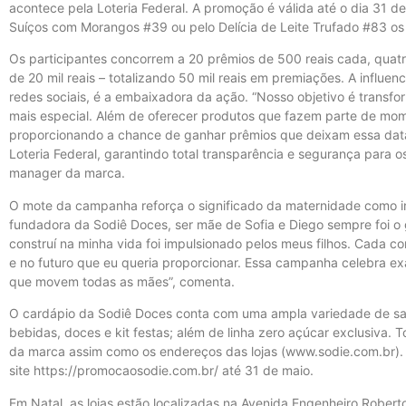
acontece pela Loteria Federal. A promoção é válida até o dia 31 d
Suíços com Morangos #39 ou pelo Delícia de Leite Trufado #83 os
Os participantes concorrem a 20 prêmios de 500 reais cada, quatr
de 20 mil reais – totalizando 50 mil reais em premiações. A influenc
redes sociais, é a embaixadora da ação. “Nosso objetivo é tran
mais especial. Além de oferecer produtos que fazem parte de mom
proporcionando a chance de ganhar prêmios que deixam essa data a
Loteria Federal, garantindo total transparência e segurança para os
manager da marca.
O mote da campanha reforça o significado da maternidade como ins
fundadora da Sodiê Doces, ser mãe de Sofia e Diego sempre foi o 
construí na minha vida foi impulsionado pelos meus filhos. Cada c
e no futuro que eu queria proporcionar. Essa campanha celebra ex
que movem todas as mães”, comenta.
O cardápio da Sodiê Doces conta com uma ampla variedade de sabor
bebidas, doces e kit festas; além de linha zero açúcar exclusiva. T
da marca assim como os endereços das lojas (www.sodie.com.br).
site https://promocaosodie.com.br/ até 31 de maio.
Em Natal, as lojas estão localizadas na Avenida Engenheiro Rober