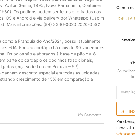
Av. Ayrton Senna, 1995, Nova Parnamirim, Container
Com o su
1h30). Os pedidos podem ser feitos e retirados nas
ivos IOS e Android e via delivery por Whatsapp (Capim
POPULA
od. Mais informações: (84) 3346-0020 2020-0592
Receba 
ita como a Franquia do Ano/2024, possui atualmente
, nos EUA. Em seu cardápio há mais de 80 variedades
na. Os bolos são elaborados à base de pão de ló,
m parte do cardápio os docinhos (tradicionais,
R
lgados (cuja sede fica em Boituva – SP).
As melhor
e ganham desconto especial em todas as unidades.
do
gistrando crescimento de 15% em comparação a
SE IN
No Comments
Parabéns,
newslatt
whtasap