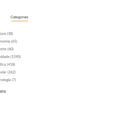
Categorias
tura
(38)
onomia
(65)
orte
(60)
vidade
(1590)
ítica
(418)
ular
(262)
nologia
(7)
ate