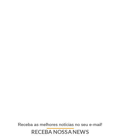
Páprika Natal é opção para…
NOVIDADE
WhatsApp deixará de funcionar em…
ECONOMIA
Lula defende ex-chefe de gabinete…
POLÍTICA
Com o sucesso da campanha,…
POPULAR
Receba as melhores notícias no seu e-mail!
RECEBA NOSSA NEWS