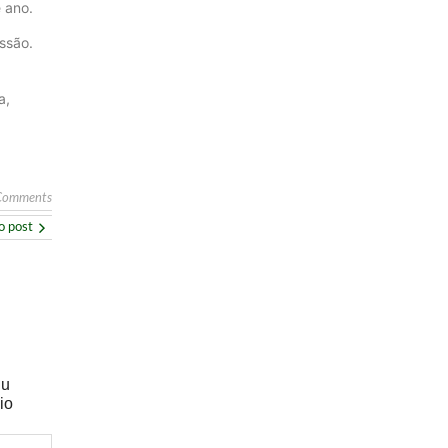
 ano.
ssão.
a,
Comments
o post
eu
io