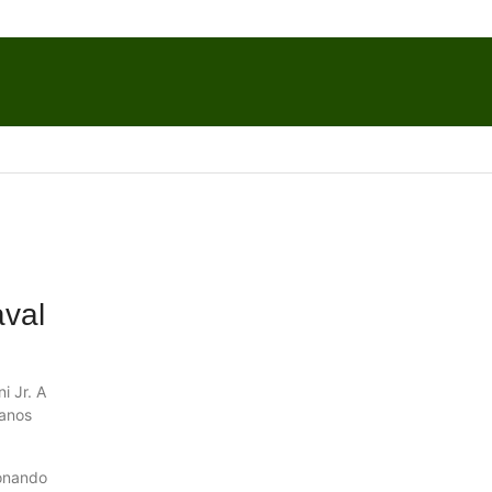
aval
i Jr. A
 anos
ionando