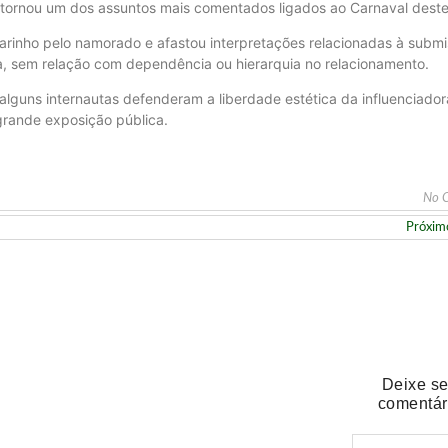
tornou um dos assuntos mais comentados ligados ao Carnaval deste
carinho pelo namorado e afastou interpretações relacionadas à submi
a, sem relação com dependência ou hierarquia no relacionamento.
alguns internautas defenderam a liberdade estética da influenciador
grande exposição pública.
No 
Próxim
oço ou jantar especial neste domingo (9)
Deixe s
comentár