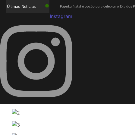
Últimas Notícias
Páprika Natal é opção para celebrar o Dia dos 
Instagram
WhatsApp deixará de funcionar em celulares ant
Lula defende ex-chefe de gabinete investigad
Com o sucesso da campanha, Bob’s amplia parc
Mega-Sena acumula e próximo prêmio chega a
Quaest: Lula lidera segundo turno contra Fláv
Ex-promotor e relator da CPMI do INSS, Alfred
Show Auto Mall lança campanha “Meu Pai é Sho
Jovem assassinada em chacina ligou para a m
Investigação da PF apura suposta atuação de L