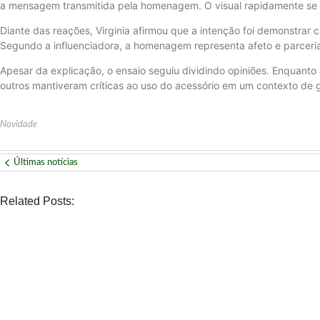
a mensagem transmitida pela homenagem. O visual rapidamente se 
Diante das reações, Virginia afirmou que a intenção foi demonstrar 
Segundo a influenciadora, a homenagem representa afeto e parceri
Apesar da explicação, o ensaio seguiu dividindo opiniões. Enquanto 
outros mantiveram críticas ao uso do acessório em um contexto de 
Novidade
Últimas notícias
Related Posts:
NOVIDADE
Páprika Natal é opção para celebrar o Dia dos Pais com alm
No Comments
agosto 7, 2026
/