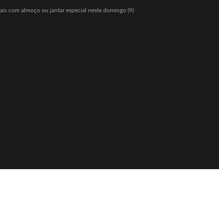
Pais com almoço ou jantar especial neste domingo (9)
igos a partir de agosto
o e diz: “Quem nunca pediu empréstimo para um amigo?”
eria com Hello Kitty e lança Copo Surpresa com mini pelúcias
 R$ 150 milhões
io Bolsonaro, mas vantagem diminui
o Gaspar será vice na chapa de Flávio Bolsonaro
w” com ofertas especiais durante todo o mês de agosto
ãe enquanto era ameaçada pelo namorado
ulinha para favorecer mercado de cannabis medicinal