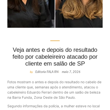
Veja antes e depois do resultado
feito por cabeleireiro atacado por
cliente em salão de SP
by
Editoria FALA RN
-
maio 7, 2026
Fotos mostram o antes e depois do resultado no cabelo de
uma cliente que, semanas após o atendimento, atacou o
cabeleireiro Eduardo Ferrari dentro de um salão de beleza
na Barra Funda, Zona Oeste de São Paulo.
Segundo informações da polícia, a mulher esteve no local