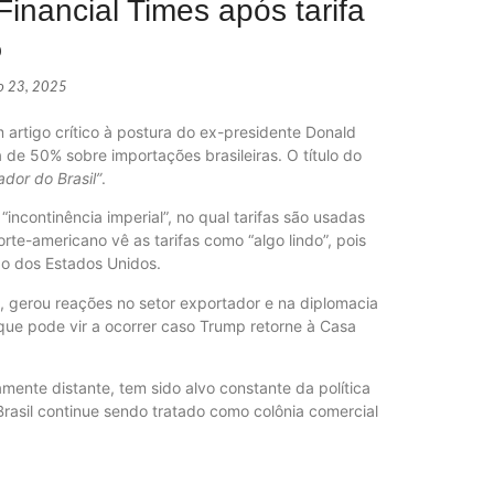
Financial Times após tarifa
%
ho 23, 2025
m artigo crítico à postura do ex-presidente Donald
Páprika 
 de 50% sobre importações brasileiras. O título do
NOVIDA
dor do Brasil”
.
ncontinência imperial”, no qual tarifas são usadas
te-americano vê as tarifas como “algo lindo”, pois
do dos Estados Unidos.
WhatsApp
o, gerou reações no setor exportador e na diplomacia
ECONOM
 que pode vir a ocorrer caso Trump retorne à Casa
mente distante, tem sido alvo constante da política
 Brasil continue sendo tratado como colônia comercial
Lula def
POLÍTIC