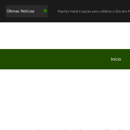
Últimas Notícias
Páprika Natal é opção para celebrar o Dia dos 
WhatsApp deixará de funcionar em celulares ant
Lula defende ex-chefe de gabinete investigad
Com o sucesso da campanha, Bob’s amplia parc
Mega-Sena acumula e próximo prêmio chega a
Quaest: Lula lidera segundo turno contra Fláv
Início
Ex-promotor e relator da CPMI do INSS, Alfred
Show Auto Mall lança campanha “Meu Pai é Sho
Jovem assassinada em chacina ligou para a m
Investigação da PF apura suposta atuação de L