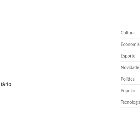
Cultura
uem nunca pediu empréstimo para um amigo?”
Economia
Esporte
Novidade
Política
tário
Popular
Tecnologi