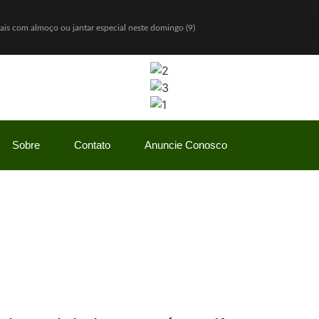
Pais com almoço ou jantar especial neste domingo (9)
igos a partir de agosto
o e diz: “Quem nunca pediu empréstimo para um amigo?”
eria com Hello Kitty e lança Copo Surpresa com mini pelúcias
 R$ 150 milhões
io Bolsonaro, mas vantagem diminui
Sobre
Contato
Anuncie Conosco
o Gaspar será vice na chapa de Flávio Bolsonaro
w” com ofertas especiais durante todo o mês de agosto
ãe enquanto era ameaçada pelo namorado
ulinha para favorecer mercado de cannabis medicinal