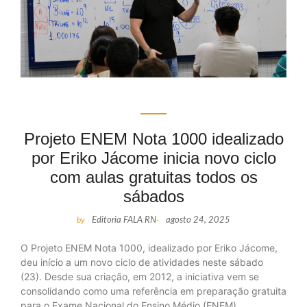
Projeto ENEM Nota 1000 idealizado
por Eriko Jácome inicia novo ciclo
com aulas gratuitas todos os
sábados
by
Editoria FALA RN
-
agosto 24, 2025
O Projeto ENEM Nota 1000, idealizado por Eriko Jácome,
deu início a um novo ciclo de atividades neste sábado
(23). Desde sua criação, em 2012, a iniciativa vem se
consolidando como uma referência em preparação gratuita
para o Exame Nacional do Ensino Médio (ENEM),