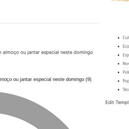
Cul
Ec
Esp
No
Pol
lmoço ou jantar especial neste domingo (9)
Pop
Tec
Edit Templ