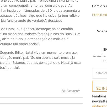
 o Executivo Municipal: “Temos uma sintonia muito
rado um comprometimento real com a cidade. As
Com o su
da iluminada com lâmpadas de LED, o que aumenta a
paços públicos, algo que inclusive, já tem reflexo
POPULA
blica funcionando de verdade”, destacou.
de Natal, que ganhou destaque no calendário
Receba 
al no mapa das maiores festas juninas do Brasil. Um
e, além de tudo, a arrecadação de mais de 5
cumpre um papel social”.
R
 Segundo Eriko, Natal vive um momento promissor
As melhor
ucação municipal. “Se em apenas seis meses já
do
gislatura. Estamos apenas começando e Natal já está
os”, concluiu.
SE IN
No Comments
Parabéns,
newslatt
whtasap