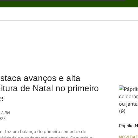
staca avanços e alta
tura de Natal no primeiro
e
ALA RN
2025
Páprika 
e, fez um balanço do primeiro semestre de
odutividade do parlamento natalense. Segundo o
NOVIDA