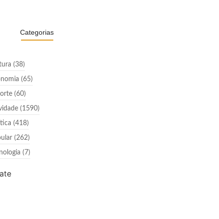
Categorias
tura
(38)
onomia
(65)
orte
(60)
vidade
(1590)
ítica
(418)
ular
(262)
nologia
(7)
ate