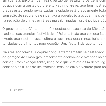
Em sua fala, Eriko também fez questão de ressaltar a parceria com
positiva com a gestão do prefeito Paulinho Freire, que tem most
praças estão sendo revitalizadas, a cidade está praticamente to
sensação de segurança e incentiva a população a ocupar mais os es
na redução de crimes em áreas mais iluminadas. Isso é política pú
O presidente da Câmara também destacou o sucesso do São João 
nacional das grandes festividades. “Foi uma festa que colocou Nat
evento que mostra nossa cultura e que ainda gera renda, turismo 
toneladas de alimentos para doação. Uma festa linda que também 
Na área econômica, a capital potiguar também tem se destacado.
de geração de empregos, crescimento econômico e avanços na ed
conseguimos avançar tanto, imagine o que virá até o fim desta le
colhendo os frutos de um trabalho sério, coletivo e voltado para tod
Política