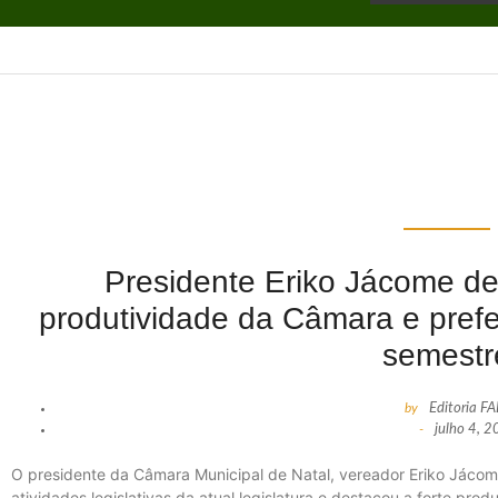
Presidente Eriko Jácome de
produtividade da Câmara e prefei
semestr
by
Editoria F
-
julho 4, 
O presidente da Câmara Municipal de Natal, vereador Eriko Jácom
atividades legislativas da atual legislatura e destacou a forte pr