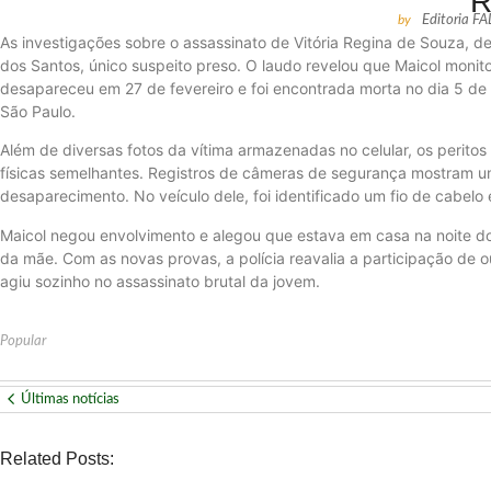
R
by
Editoria F
As investigações sobre o assassinato de Vitória Regina de Souza, d
dos Santos, único suspeito preso. O laudo revelou que Maicol monit
desapareceu em 27 de fevereiro e foi encontrada morta no dia 5 de
São Paulo.
Além de diversas fotos da vítima armazenadas no celular, os perito
físicas semelhantes. Registros de câmeras de segurança mostram um
desaparecimento. No veículo dele, foi identificado um fio de cabe
Maicol negou envolvimento e alegou que estava em casa na noite d
da mãe. Com as novas provas, a polícia reavalia a participação de ou
agiu sozinho no assassinato brutal da jovem.
Popular
Últimas notícias
Related Posts: