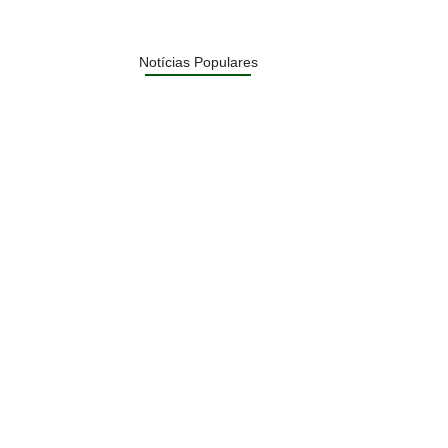
Notícias Populares
Páprika Natal é opção para…
NOVIDADE
WhatsApp deixará de funcionar em…
ECONOMIA
Lula defende ex-chefe de gabinete…
POLÍTICA