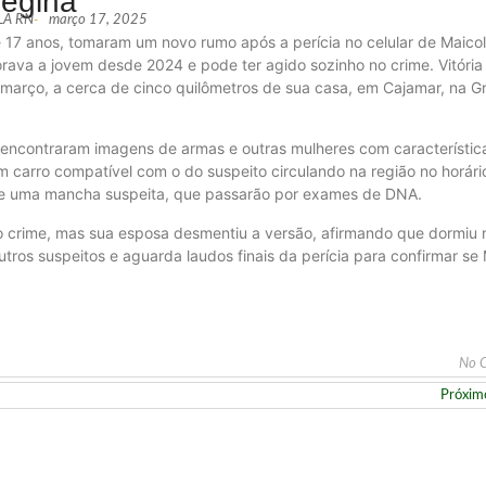
egina
ALA RN
-
março 17, 2025
e 17 anos, tomaram um novo rumo após a perícia no celular de Maicol
orava a jovem desde 2024 e pode ter agido sozinho no crime. Vitória
 março, a cerca de cinco quilômetros de sua casa, em Cajamar, na G
s encontraram imagens de armas e outras mulheres com característic
 carro compatível com o do suspeito circulando na região no horári
lo e uma mancha suspeita, que passarão por exames de DNA.
o crime, mas sua esposa desmentiu a versão, afirmando que dormiu 
tros suspeitos e aguarda laudos finais da perícia para confirmar se 
No 
Próxim