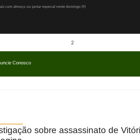
Pais com almoço ou jantar especial neste domingo (9)
igos a partir de agosto
o e diz: “Quem nunca pediu empréstimo para um amigo?”
eria com Hello Kitty e lança Copo Surpresa com mini pelúcias
 R$ 150 milhões
io Bolsonaro, mas vantagem diminui
uncie Conosco
o Gaspar será vice na chapa de Flávio Bolsonaro
w” com ofertas especiais durante todo o mês de agosto
ãe enquanto era ameaçada pelo namorado
ulinha para favorecer mercado de cannabis medicinal
estigação sobre assassinato de Vitór