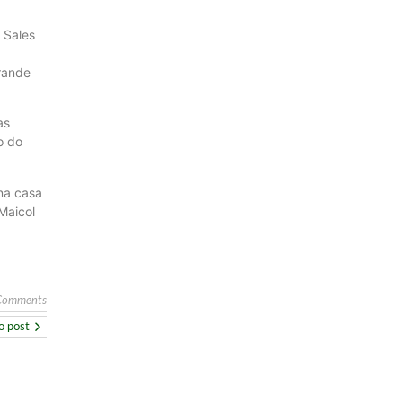
 Sales
rande
as
o do
na casa
Maicol
Comments
o post