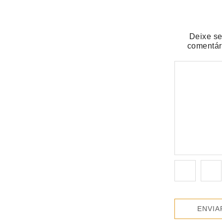
oço ou jantar especial neste domingo (9)
Deixe s
comentár
r de agosto
em nunca pediu empréstimo para um amigo?”