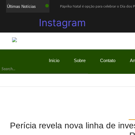
Últimas Notícias
Páprika Natal é opção para celebrar o Dia dos 
WhatsApp deixará de funcionar em celulares ant
Instagram
Lula defende ex-chefe de gabinete investigad
Com o sucesso da campanha, Bob’s amplia parc
Mega-Sena acumula e próximo prêmio chega a
Quaest: Lula lidera segundo turno contra Fláv
Início
Sobre
Contato
An
Ex-promotor e relator da CPMI do INSS, Alfred
Show Auto Mall lança campanha “Meu Pai é Sho
Jovem assassinada em chacina ligou para a m
Investigação da PF apura suposta atuação de L
Perícia revela nova linha de inv