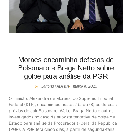
Moraes encaminha defesas de
Bolsonaro e Braga Netto sobre
golpe para análise da PGR
by
Editoria FALA RN
-
março 8, 2025
O ministro Alexandre de Moraes, do Supremo Tribunal
Federal (STF), encaminhou neste sábado (8) as defesas
prévias de Jair Bolsonaro, Walter Braga Netto e outros
investigados no caso da suposta tentativa de golpe de
Estado para análise da Procuradoria-Geral da República
(PGR). A PGR terá cinco dias, a partir de segunda-feira