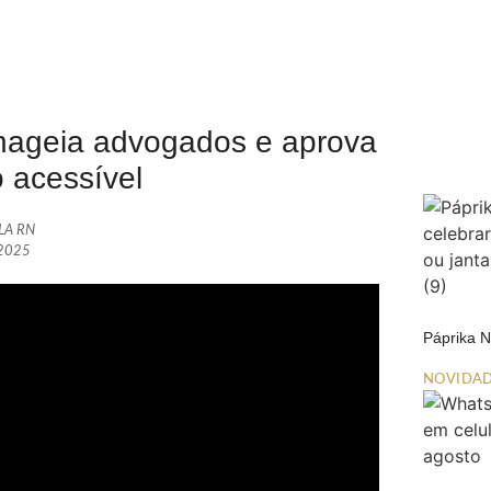
ageia advogados e aprova
o acessível
ALA RN
 2025
Páprika 
NOVIDA