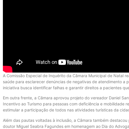
A Comissão Especial de Inquérito da Câmara Municipal de Natal re
saúde para esclarecer denúncias de negativas de atendimento a p
iniciativa busca identificar falhas e garantir direitos a pacientes 
Em outra frente, a Câmara aprovou projeto do vereador Daniel Sant
Incentivo ao Turismo para pessoas com deficiência e mobilidade r
estimular a participação de todos nas atividades turísticas da cida
Além das pautas voltadas à inclusão, a Câmara também destacou pr
doutor Miguel Seabra Fagundes em homenagem ao Dia do Advogado