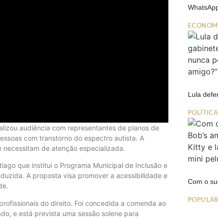
WhatsApp
ECONOM
Lula def
POLÍTIC
alizou audiência com representantes de planos de
essoas com transtorno do espectro autista. A
que necessitam de atenção especializada.
iago que institui o Programa Municipal de Inclusão e
eduzida. A proposta visa promover a acessibilidade e
Com o su
de.
POPULA
ofissionais do direito. Foi concedida a comenda ao
, e está prevista uma sessão solene para