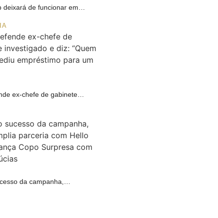
 deixará de funcionar em…
IA
ende ex-chefe de gabinete…
A
cesso da campanha,…
R