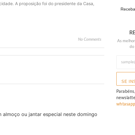
idade. A proposição foi do presidente da Casa,
Receba 
R
No Comments
As melhor
do
SE IN
Parabéns,
newslatt
whtasap