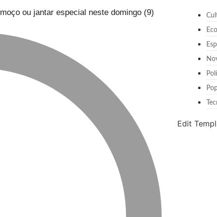
lmoço ou jantar especial neste domingo (9)
Cul
Ec
Esp
No
Pol
Pop
Tec
Edit Templ