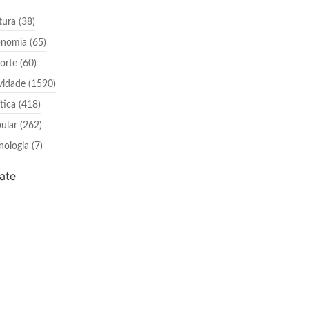
tura
(38)
onomia
(65)
orte
(60)
vidade
(1590)
ítica
(418)
ular
(262)
nologia
(7)
ate