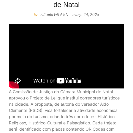
de Natal
by
Editoria FALA RN
-
março 24, 2025
A Comissão de Justiça da Câmara Municipal de Natal
aprovou o Projeto de Lei que institui corredores turísticos
na cidade. A proposta, de autoria do vereador Aldo
Clemente (PSDB), visa fortalecer a atividade econômica
por meio do turismo, criando três corredores: Histórico-
Religioso, Histórico-Cultural e Paisagístico. Cada trajeto
será identificado com placas contendo QR Codes com