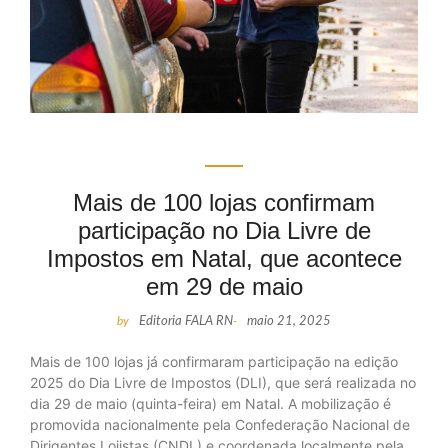
Mais de 100 lojas confirmam
participação no Dia Livre de
Impostos em Natal, que acontece
em 29 de maio
by
Editoria FALA RN
-
maio 21, 2025
Mais de 100 lojas já confirmaram participação na edição
2025 do Dia Livre de Impostos (DLI), que será realizada no
dia 29 de maio (quinta-feira) em Natal. A mobilização é
promovida nacionalmente pela Confederação Nacional de
Dirigentes Lojistas (CNDL) e coordenada localmente pela