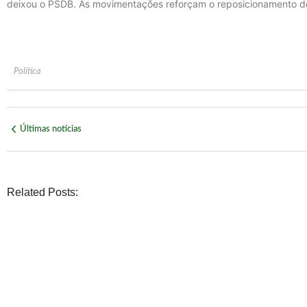
deixou o PSDB. As movimentações reforçam o reposicionamento do
Política
Últimas notícias
Related Posts:
ECONOMIA
Mega-Sena acumula e próximo prêmio chega a R$ 150 mi
No Comments
agosto 5, 2026
/