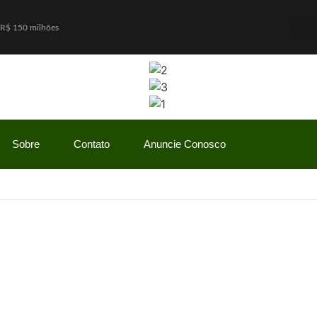
 R$ 150 milhões
io Bolsonaro, mas vantagem diminui
o Gaspar será vice na chapa de Flávio Bolsonaro
w” com ofertas especiais durante todo o mês de agosto
ãe enquanto era ameaçada pelo namorado
ulinha para favorecer mercado de cannabis medicinal
Sobre
Contato
Anuncie Conosco
a Feirinha de Sant’Ana, em Caicó
vores e deixa mais de 500 mil imóveis sem energia
r PF a pedir inclusão de Flávio em lista da Interpol
os para pedir o presente ideal de Dia dos Pais