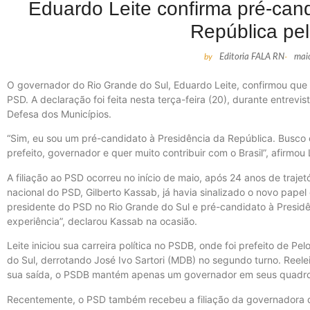
Eduardo Leite confirma pré-cand
República pe
by
Editoria FALA RN
-
mai
O governador do Rio Grande do Sul, Eduardo Leite, confirmou que 
PSD. A declaração foi feita nesta terça-feira (20), durante entrevi
Defesa dos Municípios.
“Sim, eu sou um pré-candidato à Presidência da República. Busco 
prefeito, governador e quer muito contribuir com o Brasil”, afirmou 
A filiação ao PSD ocorreu no início de maio, após 24 anos de trajet
nacional do PSD, Gilberto Kassab, já havia sinalizado o novo papel
presidente do PSD no Rio Grande do Sul e pré-candidato à Presidê
experiência”, declarou Kassab na ocasião.
Leite iniciou sua carreira política no PSDB, onde foi prefeito de Pe
do Sul, derrotando José Ivo Sartori (MDB) no segundo turno. Reel
sua saída, o PSDB mantém apenas um governador em seus quadros
Recentemente, o PSD também recebeu a filiação da governadora d