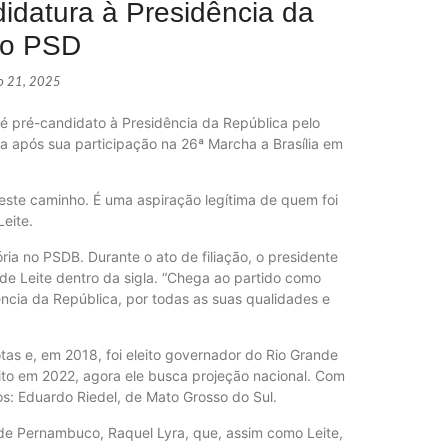
idatura à Presidência da
lo PSD
o 21, 2025
Mega-Sen
ECONOM
é pré-candidato à Presidência da República pelo
sta após sua participação na 26ª Marcha a Brasília em
este caminho. É uma aspiração legítima de quem foi
Quaest: L
Leite.
POLÍTIC
ória no PSDB. Durante o ato de filiação, o presidente
 de Leite dentro da sigla. “Chega ao partido como
ncia da República, por todas as suas qualidades e
Ex-promo
POLÍTIC
lotas e, em 2018, foi eleito governador do Rio Grande
eito em 2022, agora ele busca projeção nacional. Com
: Eduardo Riedel, de Mato Grosso do Sul.
e Pernambuco, Raquel Lyra, que, assim como Leite,