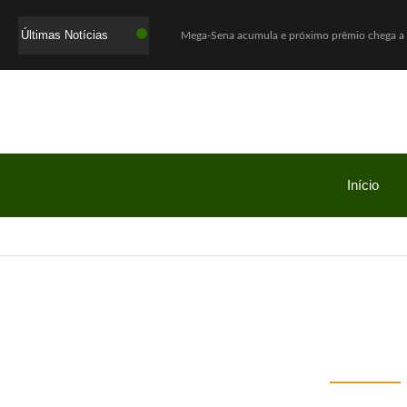
Últimas Notícias
Mega-Sena acumula e próximo prêmio chega a
Quaest: Lula lidera segundo turno contra Fláv
Ex-promotor e relator da CPMI do INSS, Alfred
Show Auto Mall lança campanha “Meu Pai é Sho
Jovem assassinada em chacina ligou para a m
Investigação da PF apura suposta atuação de L
Início
Cadu de Lula é abraçado pelo povo do Seridó n
Tempestade causa destruição no Rio, derruba ár
Investigação sobre filme de Bolsonaro pode leva
O Boticário coloca os pais na “For You” dos filh