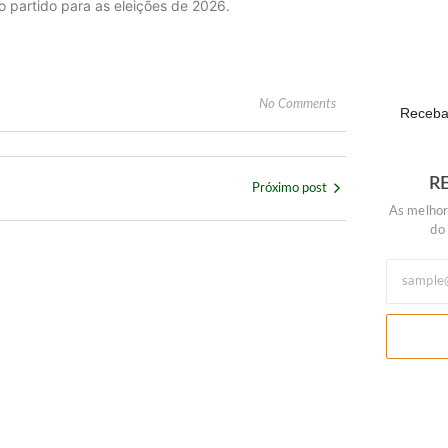
 partido para as eleições de 2026.
Show Aut
ECONOM
No Comments
Receba 
R
Próximo post
As melhor
do
lhões