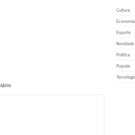
o, mas vantagem diminui
Cultura
Economia
Esporte
rá vice na chapa de Flávio Bolsonaro
Novidade
Política
Popular
Tecnologi
tário