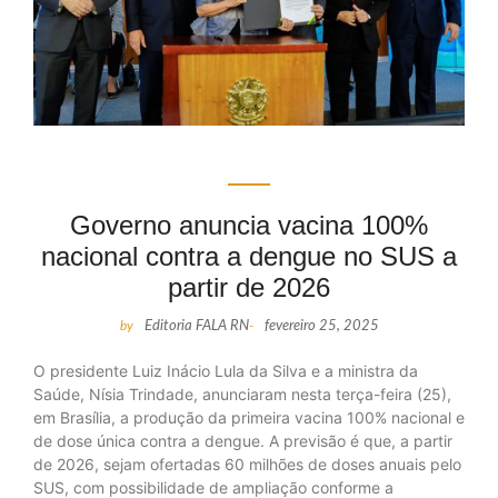
Governo anuncia vacina 100%
nacional contra a dengue no SUS a
partir de 2026
by
Editoria FALA RN
-
fevereiro 25, 2025
O presidente Luiz Inácio Lula da Silva e a ministra da
Saúde, Nísia Trindade, anunciaram nesta terça-feira (25),
em Brasília, a produção da primeira vacina 100% nacional e
de dose única contra a dengue. A previsão é que, a partir
de 2026, sejam ofertadas 60 milhões de doses anuais pelo
SUS, com possibilidade de ampliação conforme a