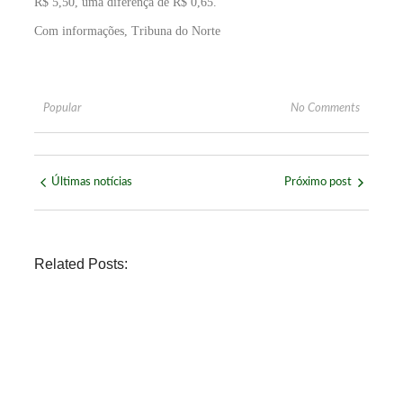
R$ 5,50, uma diferença de R$ 0,65.
Com informações, Tribuna do Norte
Popular
No Comments
Últimas notícias
Próximo post
Related Posts:
NOVIDADE
Páprika Natal é opção para
celebrar o Dia dos Pais com