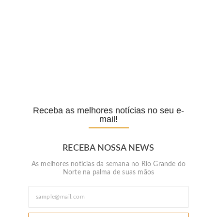
Lula defende ex-chefe de gabinete…
POLÍTICA
Com o sucesso da campanha,…
POPULAR
Receba as melhores notícias no seu e-
mail!
RECEBA NOSSA NEWS
As melhores noticias da semana no Rio Grande do
Norte na palma de suas mãos