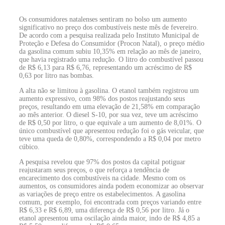
Os consumidores natalenses sentiram no bolso um aumento
significativo no preço dos combustíveis neste mês de fevereiro.
De acordo com a pesquisa realizada pelo Instituto Municipal de
Proteção e Defesa do Consumidor (Procon Natal), o preço médio
da gasolina comum subiu 10,35% em relação ao mês de janeiro,
que havia registrado uma redução. O litro do combustível passou
de R$ 6,13 para R$ 6,76, representando um acréscimo de R$
0,63 por litro nas bombas.
A alta não se limitou à gasolina. O etanol também registrou um
aumento expressivo, com 98% dos postos reajustando seus
preços, resultando em uma elevação de 21,58% em comparação
ao mês anterior. O diesel S-10, por sua vez, teve um acréscimo
de R$ 0,50 por litro, o que equivale a um aumento de 8,01%. O
único combustível que apresentou redução foi o gás veicular, que
teve uma queda de 0,80%, correspondendo a R$ 0,04 por metro
cúbico.
A pesquisa revelou que 97% dos postos da capital potiguar
reajustaram seus preços, o que reforça a tendência de
encarecimento dos combustíveis na cidade. Mesmo com os
aumentos, os consumidores ainda podem economizar ao observar
as variações de preço entre os estabelecimentos. A gasolina
comum, por exemplo, foi encontrada com preços variando entre
R$ 6,33 e R$ 6,89, uma diferença de R$ 0,56 por litro. Já o
etanol apresentou uma oscilação ainda maior, indo de R$ 4,85 a