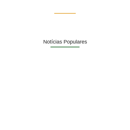
Notícias Populares
Páprika Natal é opção para…
NOVIDADE
WhatsApp deixará de funcionar
em…
ECONOMIA