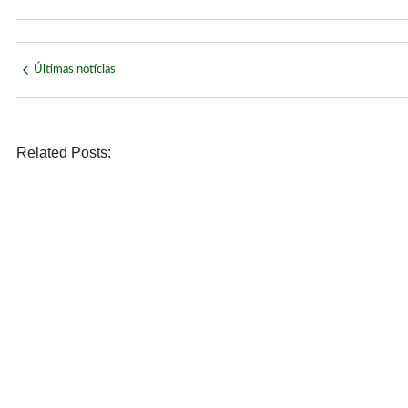
Últimas notícias
Related Posts:
ECONOMIA
Mega-Sena acumula e próximo prêmio chega a R$ 150 m
agosto 5, 2026
/
No Comments
POLÍTICA
Quaest: Lula lidera segundo turno contra Flávio Bolsona
agosto 5, 2026
/
No Comments
POLÍTICA
Ex-promotor e relator da CPMI do INSS, Alfredo Gaspar s