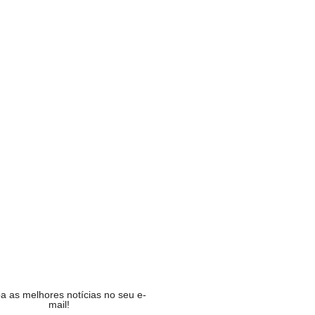
na acumula e próximo prêmio…
MIA
 Lula lidera segundo turno…
CA
otor e relator da CPMI…
CA
to Mall lança campanha…
MIA
a as melhores notícias no seu e-
mail!