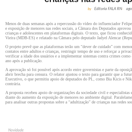
by
Editoria FALA RN
-
ago
Menos de duas semanas após a repercussão do vídeo do influenciador Felipe
e exposição de menores nas redes sociais, a Câmara dos Deputados aprovou u
crianças e adolescentes em plataformas digitais. O texto, que ficou conheci
Vieira (MDB-ES) e relatado na Câmara pelo deputado Jadyel Alencar (Repu
O projeto prevê que as plataformas terão um “dever de cuidado” com menore
contatos entre adultos e crianças, restringir tempo de uso e reforçar a pri
verificar a idade dos usuários e a implementar sistemas contra crimes como 
ano após a publicação.
A aprovação só foi possível após acordo entre governistas e parte da oposiç
abrir brecha para censura. O relator ajustou o texto para garantir que a futu
Executivo, o que permitiu apoio de deputados do PL, como Bia Kicis e Nik
contrária.
A proposta recebeu apoio de organizações da sociedade civil e especialistas
diante do aumento da exposição de menores no ambiente digital. Paralelam
para analisar outras propostas sobre a “adultização” de crianças nas redes soc
Novidade