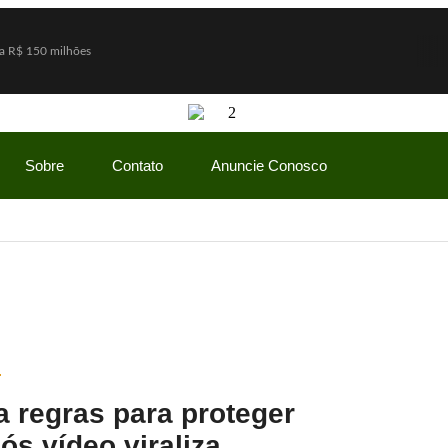
a R$ 150 milhões
vio Bolsonaro, mas vantagem diminui
do Gaspar será vice na chapa de Flávio Bolsonaro
how” com ofertas especiais durante todo o mês de agosto
Sobre
Contato
Anuncie Conosco
mãe enquanto era ameaçada pelo namorado
Lulinha para favorecer mercado de cannabis medicinal
 na Feirinha de Sant’Ana, em Caicó
árvores e deixa mais de 500 mil imóveis sem energia
ar PF a pedir inclusão de Flávio em lista da Interpol
lhos para pedir o presente ideal de Dia dos Pais
a regras para proteger
ós vídeo viraliza