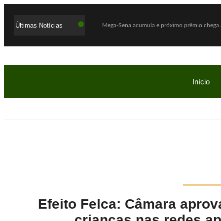
Últimas Notícias
Mega-Sena acumula e próximo prêmio chega 
Quaest: Lula lidera segundo turno contra Flá
Ex-promotor e relator da CPMI do INSS, Alfre
Show Auto Mall lança campanha “Meu Pai é S
Início
Jovem assassinada em chacina ligou para a 
Investigação da PF apura suposta atuação de 
Cadu de Lula é abraçado pelo povo do Seridó
Tempestade causa destruição no Rio, derruba 
Investigação sobre filme de Bolsonaro pode lev
O Boticário coloca os pais na “For You” dos fi
Efeito Felca: Câmara aprov
crianças nas redes ap