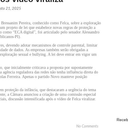
sto 21, 2025
Mega-Se
ECONO
 Bressanim Pereira, conhecido como Felca, sobre a exploração
m projeto de lei que estabelece novas regras de proteção a
do como “ECA digital”, foi articulado pelo senador Alessandro
blicanos-PI).
Quaest:
POLÍTI
s, devendo adotar mecanismos de controle parental, limitar
vacidade de dados. As empresas também serão obrigadas a
exploração sexual e bullying. A lei deve entrar em vigor um
Ex-prom
ão, que inicialmente criticava a proposta por supostamente
ra agência reguladora das redes não tenha influência direta do
POLÍTI
olas Ferreira. Apenas o partido Novo manteve posição
 em proteção da infância, que destacaram a urgência do tema
ente, a Câmara anunciou a criação de uma comissão especial
Show Au
iais, discussão intensificada após o vídeo de Felca viralizar.
ECONO
Receb
No Comments