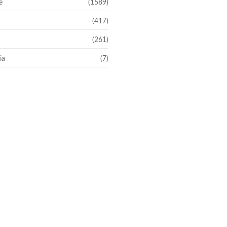
e
(1589)
(417)
(261)
ia
(7)