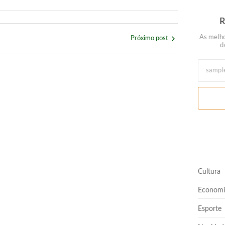
As melho
Próximo post
d
ilhões
Cultura
ro, mas vantagem diminui
Economi
Esporte
erá vice na chapa de Flávio Bolsonaro