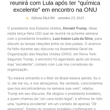
reunirá com Lula após ter “química
excelente” em encontro na ONU
by
Editoria FALA RN
-
setembro 23, 2025
O presidente dos Estados Unidos,
Donald Trump
, disse
nesta terça-feira (23) que se reunirá na próxima semana
com o presidente brasileiro,
Luiz Inácio Lula da Silva
, para
discutir as tensas relações entre os dois países. O anúncio
foi feito durante seu discurso na Assembleia Geral da
Organização das Nações Unidas (ONU), em Nova York.
Segundo Trump, o encontro foi agendado após um breve,
mas “excelente”, contato com Lula nos corredores da
organização.
“Eu estava entrando e o líder do Brasil estava saindo. Eu o
vi, ele me viu, e nos abraçamos. Na verdade, concordamos
que nos encontraríamos na semana que vem”, relatou
Trump em seu discurso. Ele elogiou o presidente brasileiro,
a quem chamou de “um cara muito legal”, e afirmou ter tido
uma “química excelente” em um contato de apenas “39
segundos”. Fontes do governo brasileiro confirmaram a