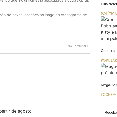
enco que inclui nomes já associados a outras obras
Lula def
POLÍTIC
são de novas locações ao longo do cronograma de
No Comments
Com o su
POPULA
Mega-Sen
ECONOM
Receba 