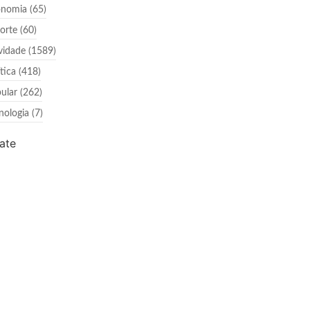
onomia
(65)
orte
(60)
vidade
(1589)
ítica
(418)
ular
(262)
nologia
(7)
ate