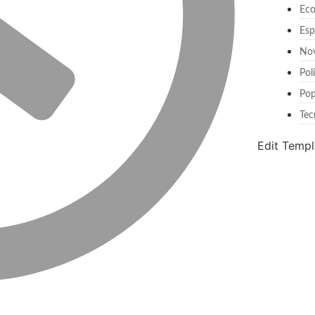
Ec
Esp
No
Pol
Pop
Tec
Edit Templ