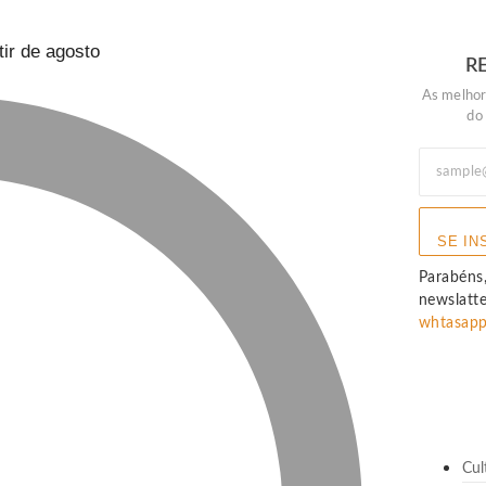
ir de agosto
R
As melhor
do
SE IN
Parabéns,
newslatt
whtasap
Cul