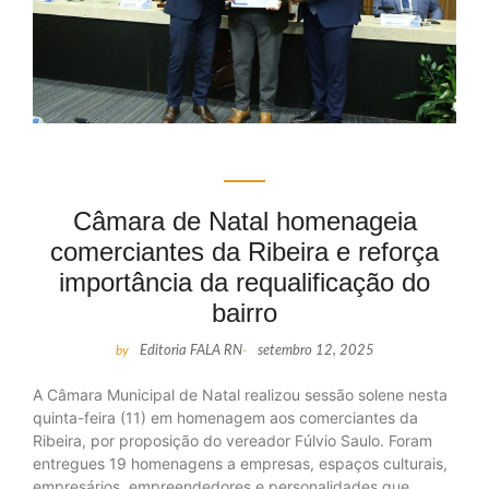
Câmara de Natal homenageia
comerciantes da Ribeira e reforça
importância da requalificação do
bairro
by
Editoria FALA RN
-
setembro 12, 2025
A Câmara Municipal de Natal realizou sessão solene nesta
quinta-feira (11) em homenagem aos comerciantes da
Ribeira, por proposição do vereador Fúlvio Saulo. Foram
entregues 19 homenagens a empresas, espaços culturais,
empresários, empreendedores e personalidades que