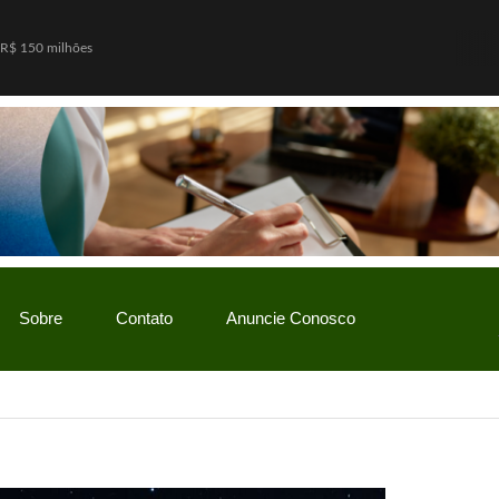
 R$ 150 milhões
io Bolsonaro, mas vantagem diminui
o Gaspar será vice na chapa de Flávio Bolsonaro
w” com ofertas especiais durante todo o mês de agosto
ãe enquanto era ameaçada pelo namorado
ulinha para favorecer mercado de cannabis medicinal
a Feirinha de Sant’Ana, em Caicó
vores e deixa mais de 500 mil imóveis sem energia
Sobre
Contato
Anuncie Conosco
r PF a pedir inclusão de Flávio em lista da Interpol
os para pedir o presente ideal de Dia dos Pais