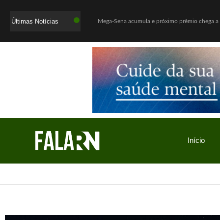
Últimas Notícias
Mega-Sena acumula e próximo prêmio chega a
Quaest: Lula lidera segundo turno contra Fláv
Ex-promotor e relator da CPMI do INSS, Alfred
Show Auto Mall lança campanha “Meu Pai é Sho
Jovem assassinada em chacina ligou para a m
Investigação da PF apura suposta atuação de L
Cadu de Lula é abraçado pelo povo do Seridó n
Tempestade causa destruição no Rio, derruba ár
Início
Investigação sobre filme de Bolsonaro pode leva
O Boticário coloca os pais na “For You” dos filh