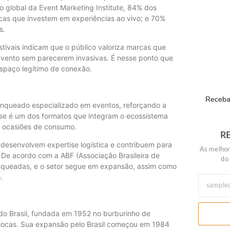
global da Event Marketing Institute, 84% dos
as que investem em experiências ao vivo; e 70%
s.
ivais indicam que o público valoriza marcas que
Show Aut
evento sem parecerem invasivas. É nesse ponto que
ECONOM
espaço legítimo de conexão.
Receba 
nqueado especializado em eventos, reforçando a
Esse é um dos formatos que integram o ecossistema
e ocasiões de consumo.
R
 desenvolvem expertise logística e contribuem para
As melhor
De acordo com a ABF (Associação Brasileira de
do
ranqueadas, e o setor segue em expansão, assim como
.
 do Brasil, fundada em 1952 no burburinho de
iocas. Sua expansão pelo Brasil começou em 1984