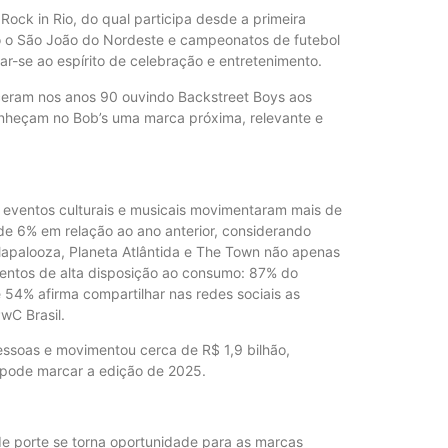
ck in Rio, do qual participa desde a primeira
mo o São João do Nordeste e campeonatos de futebol
r-se ao espírito de celebração e entretenimento.
esceram nos anos 90 ouvindo Backstreet Boys aos
onheçam no Bob’s uma marca próxima, relevante e
Quaest: L
POLÍTIC
 eventos culturais e musicais movimentaram mais de
de 6% em relação ao ano anterior, considerando
ollapalooza, Planeta Atlântida e The Town não apenas
ntos de alta disposição ao consumo: 87% do
 54% afirma compartilhar nas redes sociais as
Ex-promo
wC Brasil.
POLÍTIC
essoas e movimentou cerca de R$ 1,9 bilhão,
 pode marcar a edição de 2025.
e porte se torna oportunidade para as marcas