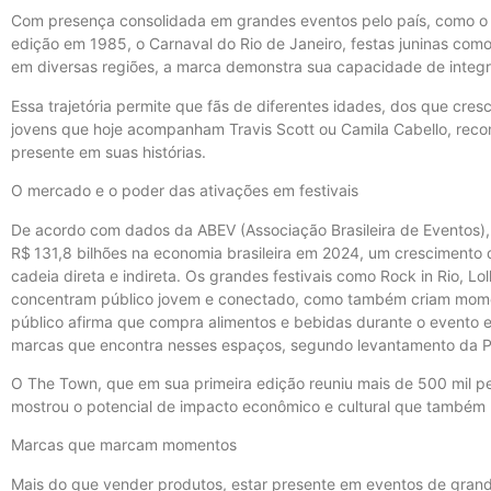
Com presença consolidada em grandes eventos pelo país, como o Ro
edição em 1985, o Carnaval do Rio de Janeiro, festas juninas co
em diversas regiões, a marca demonstra sua capacidade de integra
Essa trajetória permite que fãs de diferentes idades, dos que cr
jovens que hoje acompanham Travis Scott ou Camila Cabello, rec
presente em suas histórias.
O mercado e o poder das ativações em festivais
De acordo com dados da ABEV (Associação Brasileira de Eventos),
R$ 131,8 bilhões na economia brasileira em 2024, um crescimento 
cadeia direta e indireta. Os grandes festivais como Rock in Rio, L
concentram público jovem e conectado, como também criam mome
público afirma que compra alimentos e bebidas durante o evento e
marcas que encontra nesses espaços, segundo levantamento da P
O The Town, que em sua primeira edição reuniu mais de 500 mil p
mostrou o potencial de impacto econômico e cultural que também
Marcas que marcam momentos
Mais do que vender produtos, estar presente em eventos de grand