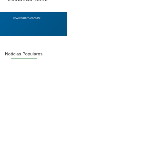
Notícias Populares
a acumula e próximo prêmio…
IA