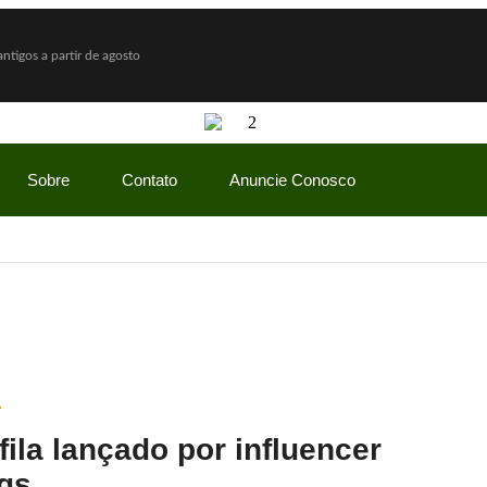
ntigos a partir de agosto
do e diz: “Quem nunca pediu empréstimo para um amigo?”
ceria com Hello Kitty e lança Copo Surpresa com mini pelúcias
a R$ 150 milhões
Sobre
Contato
Anuncie Conosco
vio Bolsonaro, mas vantagem diminui
do Gaspar será vice na chapa de Flávio Bolsonaro
how” com ofertas especiais durante todo o mês de agosto
mãe enquanto era ameaçada pelo namorado
Lulinha para favorecer mercado de cannabis medicinal
 na Feirinha de Sant’Ana, em Caicó
ila lançado por influencer
gs