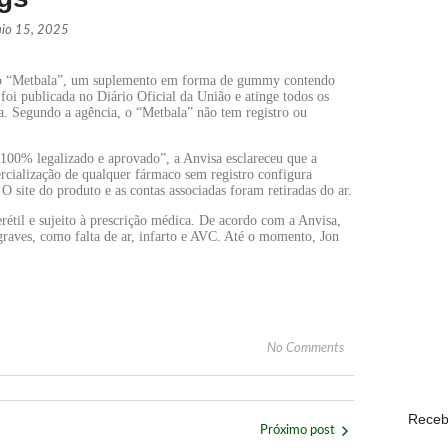
io 15, 2025
WhatsAp
ECONO
ão do “Metbala”, um suplemento em forma de gummy contendo
 foi publicada no Diário Oficial da União e atinge todos os
a. Segundo a agência, o “Metbala” não tem registro ou
Lula de
 “100% legalizado e aprovado”, a Anvisa esclareceu que a
POLÍTI
rcialização de qualquer fármaco sem registro configura
 O site do produto e as contas associadas foram retiradas do ar.
rétil e sujeito à prescrição médica. De acordo com a Anvisa,
graves, como falta de ar, infarto e AVC. Até o momento, Jon
Com o s
POPULA
Mega-Se
No Comments
ECONO
Receb
Próximo post