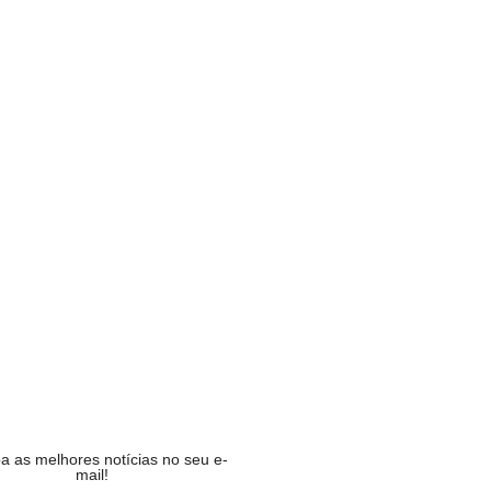
p deixará de funcionar em…
MIA
fende ex-chefe de gabinete…
CA
ucesso da campanha,…
R
na acumula e próximo prêmio…
MIA
a as melhores notícias no seu e-
mail!