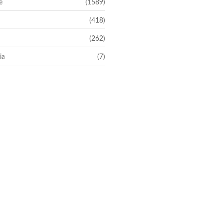
e
(1589)
(418)
(262)
ia
(7)