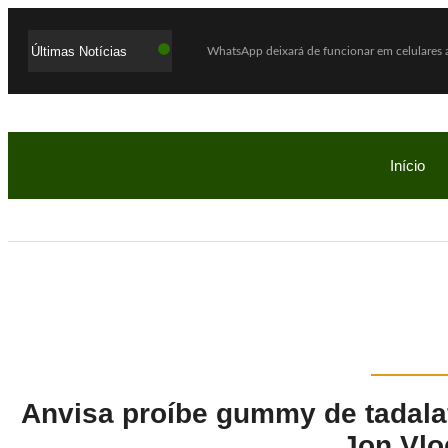
Últimas Notícias
WhatsApp deixará de funcionar em celulares a
Lula defende ex-chefe de gabinete investiga
Com o sucesso da campanha, Bob’s amplia par
Mega-Sena acumula e próximo prêmio chega 
Início
Quaest: Lula lidera segundo turno contra Flá
Ex-promotor e relator da CPMI do INSS, Alfre
Show Auto Mall lança campanha “Meu Pai é S
Jovem assassinada em chacina ligou para a 
Investigação da PF apura suposta atuação de 
Cadu de Lula é abraçado pelo povo do Seridó
Anvisa proíbe gummy de tadalaf
Jon Vlo