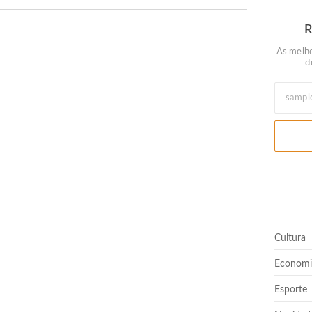
As melho
d
rtir de agosto
Quem nunca pediu empréstimo para um amigo?”
Hello Kitty e lança Copo Surpresa com mini
Cultura
Economi
Esporte