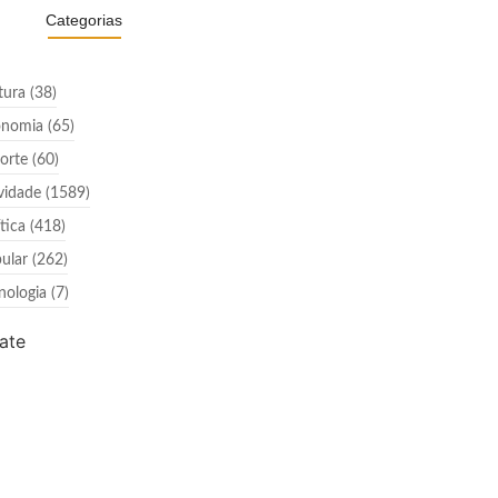
Categorias
tura
(38)
onomia
(65)
orte
(60)
vidade
(1589)
ítica
(418)
ular
(262)
nologia
(7)
ate