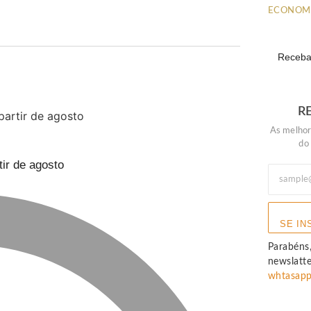
ECONOM
Receba 
R
As melhor
do
ir de agosto
SE IN
Parabéns,
newslatt
whtasap