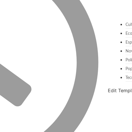
Cul
Ec
Esp
No
Pol
Pop
Tec
Edit Templ