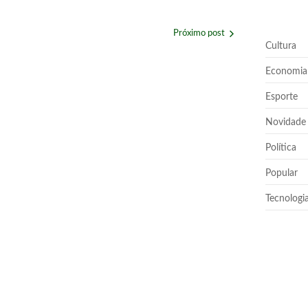
Próximo post
Cultura
Economia
Esporte
Novidade
Política
ir de agosto
Popular
Tecnologi
uem nunca pediu empréstimo para um amigo?”