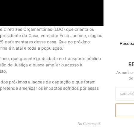
Mega-Sen
ECONOM
e Diretrizes Orçamentárias (LDO) que orienta os
O presidente da Casa, vereador Érico Jacome, elogiou
 29 parlamentares dessa casa. Que no próximo
Receba 
ha é Natal e toda a população.”
inoco, que garante gratuidade no transporte público
R
ão de Justiça e busca ampliar o acesso à
sto.
As melhor
do
zados próximos a lagoas de captação e que foram
 pretende amenizar os impactos sofridos por essas
No Comments