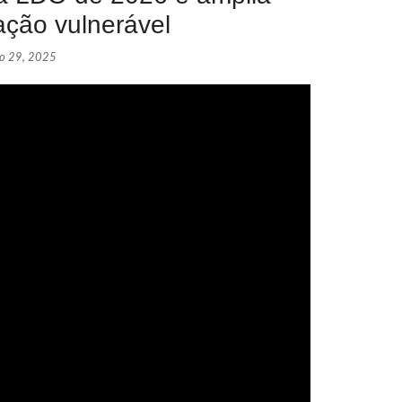
ação vulnerável
ho 29, 2025
WhatsApp
ECONOM
Lula def
POLÍTIC
Com o su
POPULA