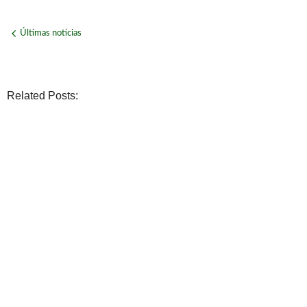
Últimas notícias
Related Posts:
ECONOMIA
WhatsApp deixará de funcionar em celulares antigos a part
No Comments
agosto 6, 2026
/
POLÍTICA
Lula defende ex-chefe de gabinete investigado e diz: “Q
No Comments
agosto 6, 2026
/