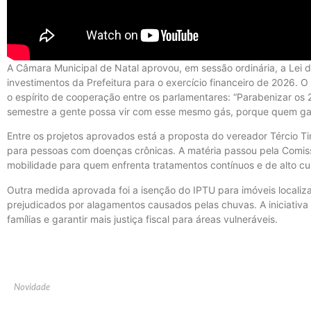
A Câmara Municipal de Natal aprovou, em sessão ordinária, a Lei d
investimentos da Prefeitura para o exercício financeiro de 2026. 
o espírito de cooperação entre os parlamentares: “Parabenizar os
semestre a gente possa vir com esse mesmo gás, porque quem gan
Entre os projetos aprovados está a proposta do vereador Tércio T
para pessoas com doenças crônicas. A matéria passou pela Comiss
mobilidade para quem enfrenta tratamentos contínuos e de alto cu
Outra medida aprovada foi a isenção do IPTU para imóveis locali
prejudicados por alagamentos causados pelas chuvas. A iniciativa
famílias e garantir mais justiça fiscal para áreas vulneráveis.
Novidade