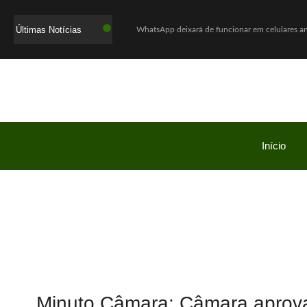
Últimas Notícias
WhatsApp deixará de funcionar em celulares ant
Lula defende ex-chefe de gabinete investigad
Com o sucesso da campanha, Bob’s amplia parc
Mega-Sena acumula e próximo prêmio chega a
Quaest: Lula lidera segundo turno contra Fláv
Ex-promotor e relator da CPMI do INSS, Alfred
Início
Show Auto Mall lança campanha “Meu Pai é Sho
Jovem assassinada em chacina ligou para a m
Investigação da PF apura suposta atuação de L
Cadu de Lula é abraçado pelo povo do Seridó n
Minuto Câmara: Câmara aprov