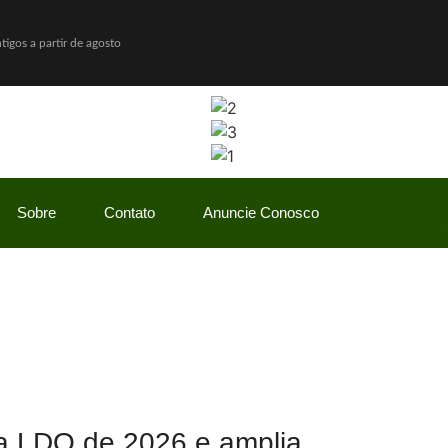
igos a partir de agosto
o e diz: “Quem nunca pediu empréstimo para um amigo?”
eria com Hello Kitty e lança Copo Surpresa com mini pelúcias
 R$ 150 milhões
io Bolsonaro, mas vantagem diminui
o Gaspar será vice na chapa de Flávio Bolsonaro
Sobre
Contato
Anuncie Conosco
w” com ofertas especiais durante todo o mês de agosto
ãe enquanto era ameaçada pelo namorado
ulinha para favorecer mercado de cannabis medicinal
a Feirinha de Sant’Ana, em Caicó
a LDO de 2026 e amplia