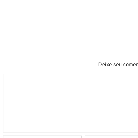
POPULAR
Com o sucesso da campanha, Bob’s amplia parceria com H
pelúcias
No Comments
agosto 6, 2026
/
Deixe seu comen