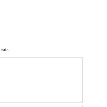
ello Kitty e lança Copo Surpresa com mini
tário