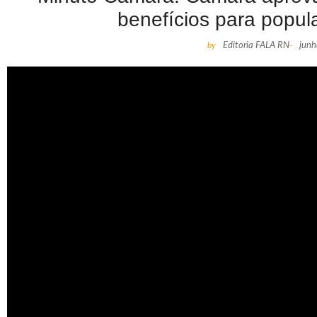
benefícios para popul
by
Editoria FALA RN
-
jun