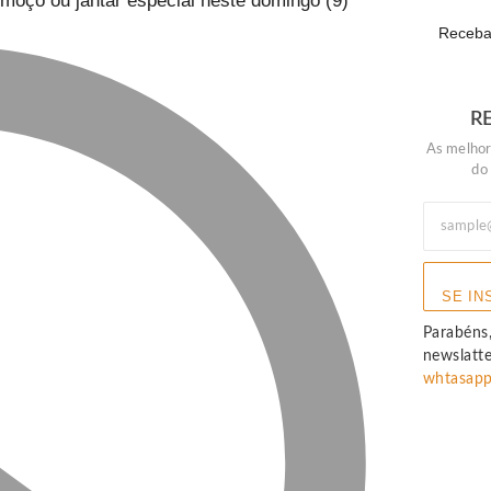
lmoço ou jantar especial neste domingo (9)
Receba 
R
As melhor
do
SE IN
Parabéns,
newslatt
whtasap