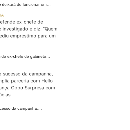
 deixará de funcionar em…
IA
ende ex-chefe de gabinete…
A
cesso da campanha,…
R