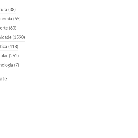
tura
(38)
onomia
(65)
orte
(60)
vidade
(1590)
ítica
(418)
ular
(262)
nologia
(7)
ate