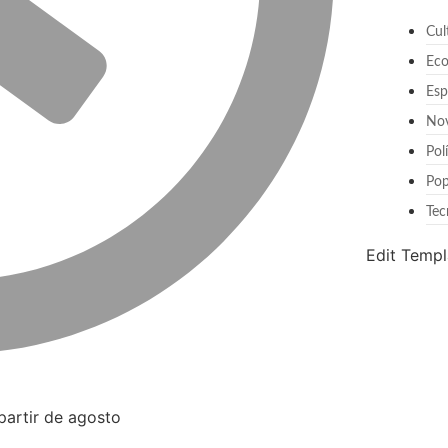
Cul
Ec
Esp
No
Pol
Pop
Tec
Edit Templ