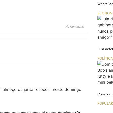
WhatsApp
ECONOM
No Comments
Lula def
POLÍTIC
Com o su
POPULA