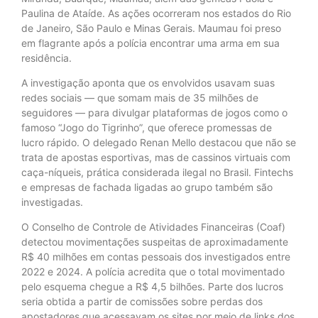
Paulina de Ataíde. As ações ocorreram nos estados do Rio
de Janeiro, São Paulo e Minas Gerais. Maumau foi preso
em flagrante após a polícia encontrar uma arma em sua
residência.
A investigação aponta que os envolvidos usavam suas
redes sociais — que somam mais de 35 milhões de
seguidores — para divulgar plataformas de jogos como o
famoso “Jogo do Tigrinho”, que oferece promessas de
lucro rápido. O delegado Renan Mello destacou que não se
trata de apostas esportivas, mas de cassinos virtuais com
caça-níqueis, prática considerada ilegal no Brasil. Fintechs
e empresas de fachada ligadas ao grupo também são
investigadas.
O Conselho de Controle de Atividades Financeiras (Coaf)
detectou movimentações suspeitas de aproximadamente
R$ 40 milhões em contas pessoais dos investigados entre
2022 e 2024. A polícia acredita que o total movimentado
pelo esquema chegue a R$ 4,5 bilhões. Parte dos lucros
seria obtida a partir de comissões sobre perdas dos
apostadores que acessavam os sites por meio de links dos