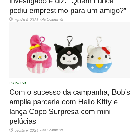
investigado e diz: “Quem nunca
pediu empréstimo para um amigo?”
No Comments
agosto 6, 2026
/
POPULAR
Com o sucesso da campanha, Bob’s
amplia parceria com Hello Kitty e
lança Copo Surpresa com mini
pelúcias
No Comments
agosto 6, 2026
/