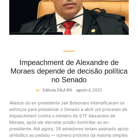
Impeachment de Alexandre de
Moraes depende de decisão política
no Senado
by
Editoria FALA RN
-
agosto 6, 2025
Aliados do ex-presidente Jair Bolsonaro intensificaram os
esforços para pressionar o Senado a abrir um processo de
impeachment contra o ministro do STF Alexandre de
Moraes, após ele decretar prisão domiciliar ao ex-
presidente. Até agora, 39 senadores teriam assinado apoio
simbólico ao pedido — número próximo da maioria simples