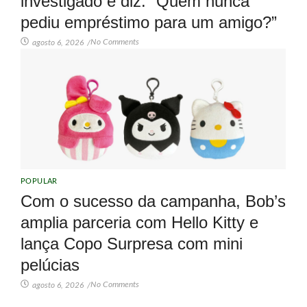
investigado e diz: “Quem nunca
pediu empréstimo para um amigo?”
No Comments
agosto 6, 2026
/
POPULAR
Com o sucesso da campanha, Bob’s
amplia parceria com Hello Kitty e
lança Copo Surpresa com mini
pelúcias
No Comments
agosto 6, 2026
/