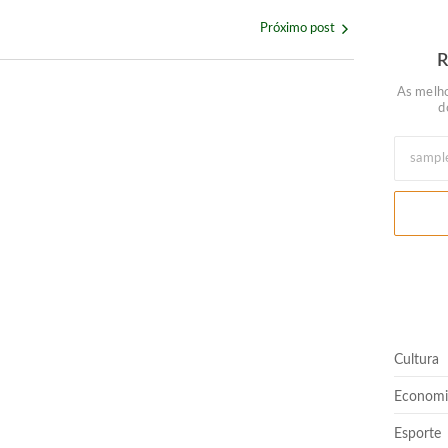
Próximo post
As melho
d
almoço ou jantar especial neste domingo (9)
rtir de agosto
Cultura
Quem nunca pediu empréstimo para um amigo?”
Economi
Esporte