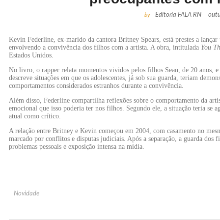
by
Editoria FALA RN
-
out
Kevin Federline, ex-marido da cantora Britney Spears, está prestes a lança
envolvendo a convivência dos filhos com a artista. A obra, intitulada
You T
Estados Unidos.
No livro, o rapper relata momentos vividos pelos filhos Sean, de 20 anos, e
descreve situações em que os adolescentes, já sob sua guarda, teriam dem
comportamentos considerados estranhos durante a convivência.
Além disso, Federline compartilha reflexões sobre o comportamento da art
emocional que isso poderia ter nos filhos. Segundo ele, a situação teria se
atual como crítico.
A relação entre Britney e Kevin começou em 2004, com casamento no mesmo
marcado por conflitos e disputas judiciais. Após a separação, a guarda dos f
problemas pessoais e exposição intensa na mídia.
Novidade