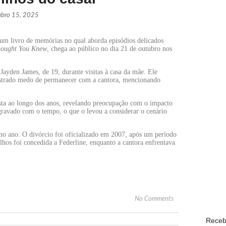
ubro 15, 2025
Páprika
r um livro de memórias no qual aborda episódios delicados
NOVID
hought You Knew
, chega ao público no dia 21 de outubro nos
 Jayden James, de 19, durante visitas à casa da mãe. Ele
WhatsAp
onstrado medo de permanecer com a cantora, mencionando
ECONO
ista ao longo dos anos, revelando preocupação com o impacto
 agravado com o tempo, o que o levou a considerar o cenário
Lula de
 ano. O divórcio foi oficializado em 2007, após um período
POLÍTI
ilhos foi concedida a Federline, enquanto a cantora enfrentava
Com o s
POPULA
No Comments
Receb