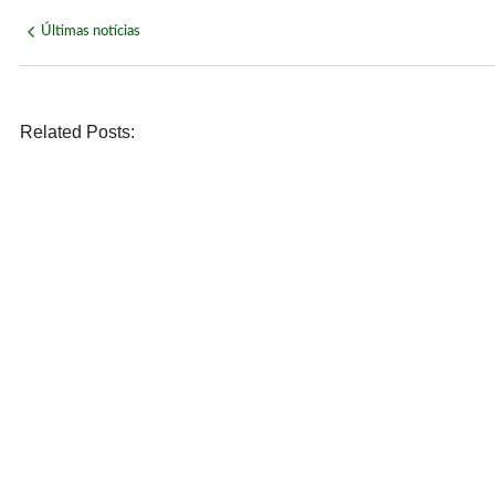
Últimas notícias
Related Posts:
NOVIDADE
Páprika Natal é opção para celebrar o Dia dos Pais com 
agosto 7, 2026
/
No Comments
ECONOMIA
WhatsApp deixará de funcionar em celulares antigos a pa
agosto 6, 2026
/
No Comments
POLÍTICA
Lula defende ex-chefe de gabinete investigado e diz: “
agosto 6, 2026
/
No Comments