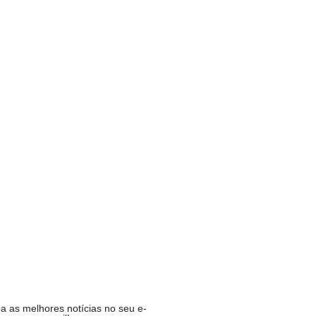
 Natal é opção para…
ADE
p deixará de funcionar em…
MIA
fende ex-chefe de gabinete…
CA
ucesso da campanha,…
R
a as melhores notícias no seu e-