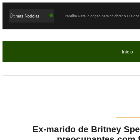
Últimas Notícias
Páprika Natal é opção para celebrar o Dia dos
WhatsApp deixará de funcionar em celulares a
Lula defende ex-chefe de gabinete investiga
Com o sucesso da campanha, Bob’s amplia par
Início
Mega-Sena acumula e próximo prêmio chega 
Quaest: Lula lidera segundo turno contra Flá
Ex-promotor e relator da CPMI do INSS, Alfre
Show Auto Mall lança campanha “Meu Pai é S
Jovem assassinada em chacina ligou para a 
Investigação da PF apura suposta atuação de 
Ex-marido de Britney Spe
preocupantes com f