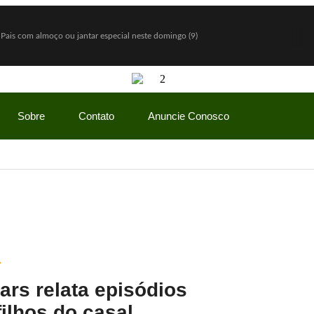
 Pais com almoço ou jantar especial neste domingo (9)
ntigos a partir de agosto
do e diz: “Quem nunca pediu empréstimo para um amigo?”
ceria com Hello Kitty e lança Copo Surpresa com mini pelúcias
Sobre
Contato
Anuncie Conosco
a R$ 150 milhões
vio Bolsonaro, mas vantagem diminui
do Gaspar será vice na chapa de Flávio Bolsonaro
how” com ofertas especiais durante todo o mês de agosto
mãe enquanto era ameaçada pelo namorado
Lulinha para favorecer mercado de cannabis medicinal
ars relata episódios
ilhos do casal