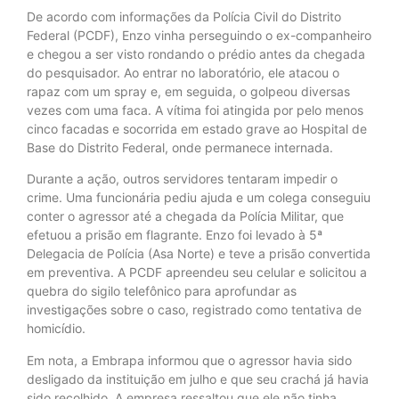
De acordo com informações da Polícia Civil do Distrito
Federal (PCDF), Enzo vinha perseguindo o ex-companheiro
e chegou a ser visto rondando o prédio antes da chegada
do pesquisador. Ao entrar no laboratório, ele atacou o
rapaz com um spray e, em seguida, o golpeou diversas
vezes com uma faca. A vítima foi atingida por pelo menos
cinco facadas e socorrida em estado grave ao Hospital de
Base do Distrito Federal, onde permanece internada.
Durante a ação, outros servidores tentaram impedir o
crime. Uma funcionária pediu ajuda e um colega conseguiu
conter o agressor até a chegada da Polícia Militar, que
efetuou a prisão em flagrante. Enzo foi levado à 5ª
Delegacia de Polícia (Asa Norte) e teve a prisão convertida
em preventiva. A PCDF apreendeu seu celular e solicitou a
quebra do sigilo telefônico para aprofundar as
investigações sobre o caso, registrado como tentativa de
homicídio.
Em nota, a Embrapa informou que o agressor havia sido
desligado da instituição em julho e que seu crachá já havia
sido recolhido. A empresa ressaltou que ele não tinha