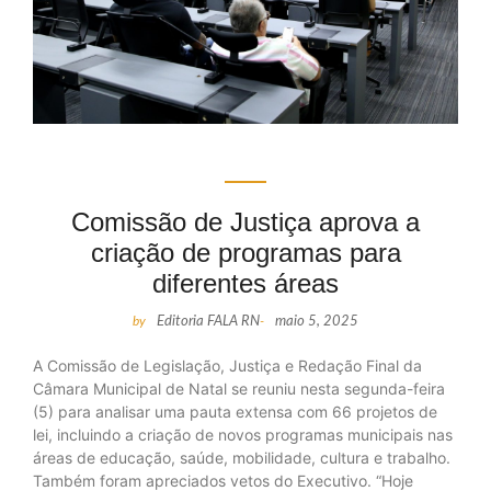
Comissão de Justiça aprova a
criação de programas para
diferentes áreas
by
Editoria FALA RN
-
maio 5, 2025
A Comissão de Legislação, Justiça e Redação Final da
Câmara Municipal de Natal se reuniu nesta segunda-feira
(5) para analisar uma pauta extensa com 66 projetos de
lei, incluindo a criação de novos programas municipais nas
áreas de educação, saúde, mobilidade, cultura e trabalho.
Também foram apreciados vetos do Executivo. “Hoje