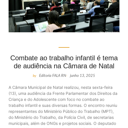
Combate ao trabalho infantil é tema
de audiência na Câmara de Natal
by
Editoria FALA RN
-
junho 13, 2025
A Câmara Municipal de Natal realizou, nesta sexta-feira
(13), uma audiência da Frente Parlamentar dos Direitos da
Criança e do Adolescente com foco no combate ao
trabalho infantil e suas diversas formas. O encontro reuniu
representantes do Ministério Público do Trabalho (MPT),
do Ministério do Trabalho, da Polícia Civil, de secretarias
municipais, além de ONGs e projetos sociais. O deputado