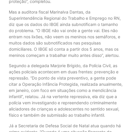
proteção”, completou.
Mas a auditora fiscal Marinalva Dantas, da
Superintendência Regional do Trabalho e Emprego no RN,
diz que os dados do IBGE ainda subnotificam o tamanho
do problema. “O IBGE não vai onde a gente vai. Eles não
entram nos lixões, não veem os meninos nos semáforos, e
muitos dados são subnotificados nas pesquisas
domiciliares. O IBGE só conta a partir dos 5 anos, mas os
meninos começam a trabalhar muito antes disso”, alertou.
Segundo a delegada Marjorie Brígido, da Polícia Civil, as
ações policiais acontecem em duas frentes: prevenção e
repressão. “Do ponto de vista preventivo, a gente pode
citar a Operação Infância Protegida, realizada anualmente,
em janeiro, com foco em situações como a mendicância
infantil”, relatou. Já na vertente repressiva, ela diz que a
polícia vem investigando e repreendendo criminalmente
aliciadores de crianças e adolescentes no sentido sexual,
físico e também de submissão ao trabalho infantil.
Já a Secretaria de Defesa Social de Natal atua quando há
crime evidente. “Quando é uma situação flagrante de