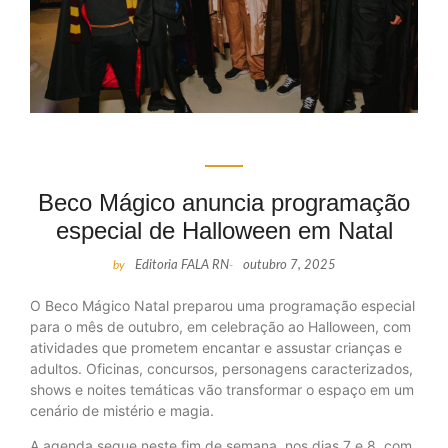
Beco Mágico anuncia programação
especial de Halloween em Natal
by
Editoria FALA RN
-
outubro 7, 2025
O Beco Mágico Natal preparou uma programação especial
para o mês de outubro, em celebração ao Halloween, com
atividades que prometem encantar e assustar crianças e
adultos. Oficinas, concursos, personagens caracterizados,
shows e noites temáticas vão transformar o espaço em um
cenário de mistério e magia.
A agenda segue neste fim de semana, nos dias 7 e 8, com