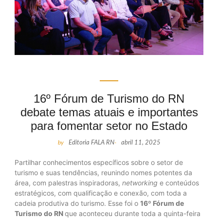
16º Fórum de Turismo do RN
debate temas atuais e importantes
para fomentar setor no Estado
by
Editoria FALA RN
-
abril 11, 2025
Partilhar conhecimentos específicos sobre o setor de
turismo e suas tendências, reunindo nomes potentes da
área, com palestras inspiradoras,
networking
e conteúdos
estratégicos, com qualificação e conexão, com toda a
cadeia produtiva do turismo. Esse foi o
16º Fórum de
Turismo do RN
que aconteceu durante toda a quinta-feira