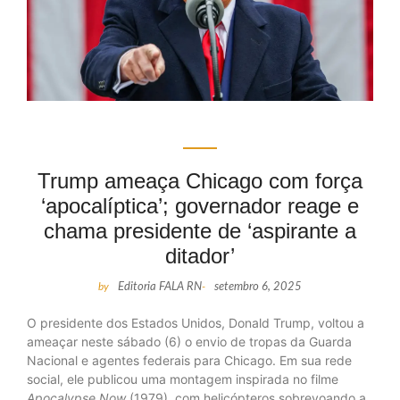
Trump ameaça Chicago com força
‘apocalíptica’; governador reage e
chama presidente de ‘aspirante a
ditador’
by
Editoria FALA RN
-
setembro 6, 2025
O presidente dos Estados Unidos, Donald Trump, voltou a
ameaçar neste sábado (6) o envio de tropas da Guarda
Nacional e agentes federais para Chicago. Em sua rede
social, ele publicou uma montagem inspirada no filme
Apocalypse Now
(1979), com helicópteros sobrevoando a