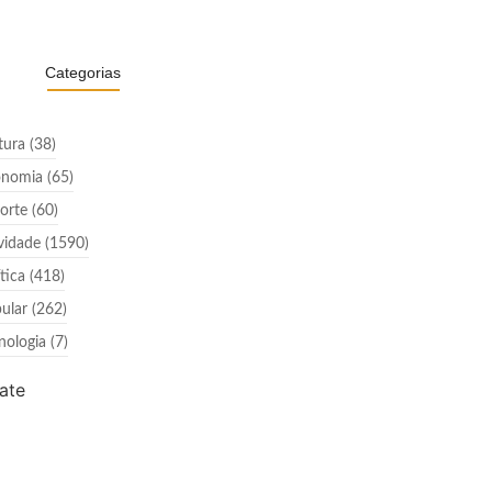
Categorias
tura
(38)
onomia
(65)
orte
(60)
vidade
(1590)
ítica
(418)
ular
(262)
nologia
(7)
ate