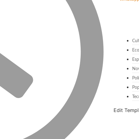
Cul
Ec
Esp
No
Pol
Pop
Tec
Edit Templ