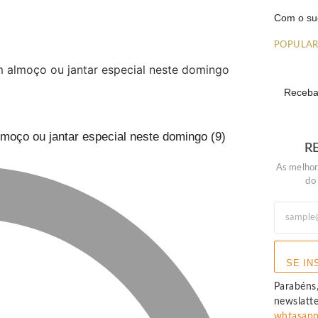
Com o su
POPULA
Receba 
lmoço ou jantar especial neste domingo (9)
R
As melhor
do
SE IN
Parabéns,
newslatt
whtasap