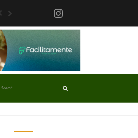
Mega-Sena acumula e próximo prêmio chega a R$ 150 milhões