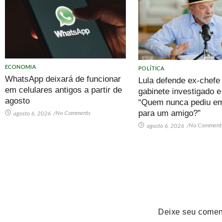
ECONOMIA
POLÍTICA
WhatsApp deixará de funcionar
Lula defende ex-chefe
em celulares antigos a partir de
gabinete investigado e
agosto
“Quem nunca pediu e
para um amigo?”
No Comments
agosto 6, 2026
/
No Comment
agosto 6, 2026
/
Deixe seu comen