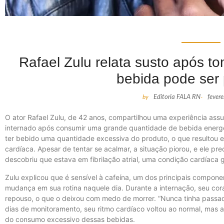
Rafael Zulu relata susto após t
bebida pode ser
by
Editoria FALA RN
-
fever
O ator Rafael Zulu, de 42 anos, compartilhou uma experiência assus
internado após consumir uma grande quantidade de bebida energét
ter bebido uma quantidade excessiva do produto, o que resultou 
cardíaca. Apesar de tentar se acalmar, a situação piorou, e ele pre
descobriu que estava em fibrilação atrial, uma condição cardíaca 
Zulu explicou que é sensível à cafeína, um dos principais compone
mudança em sua rotina naquele dia. Durante a internação, seu co
repouso, o que o deixou com medo de morrer. “Nunca tinha passado
dias de monitoramento, seu ritmo cardíaco voltou ao normal, mas a
do consumo excessivo dessas bebidas.