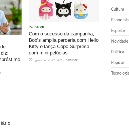
Cultura
Economia
POPULAR
Esporte
Com o sucesso da campanha,
Bob’s amplia parceria com Hello
Novidade
Kitty e lança Copo Surpresa
 de
Política
com mini pelúcias
 diz:
mpréstimo
No Comments
agosto 6, 2026
/
Popular
s
Tecnologi
tário