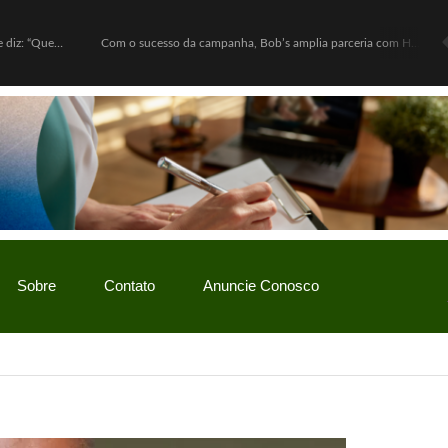
Lula defende ex-chefe de gabinete investigado e diz: “Quem nunca pediu empréstimo para um amigo?”
Com o sucesso da campanha, Bob’s amplia parceria com Hello Kitty e lança Copo Surpresa com mini pelúcias
Sobre
Contato
Anuncie Conosco