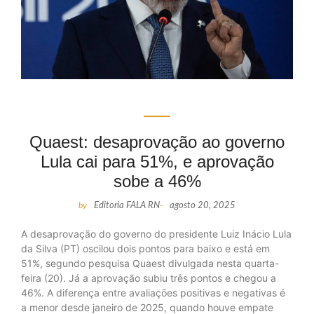
Quaest: desaprovação ao governo
Lula cai para 51%, e aprovação
sobe a 46%
by
Editoria FALA RN
-
agosto 20, 2025
A desaprovação do governo do presidente Luiz Inácio Lula
da Silva (PT) oscilou dois pontos para baixo e está em
51%, segundo pesquisa Quaest divulgada nesta quarta-
feira (20). Já a aprovação subiu três pontos e chegou a
46%. A diferença entre avaliações positivas e negativas é
a menor desde janeiro de 2025, quando houve empate