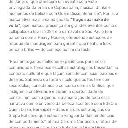
de Janeiro, que oferecerá um evento com vista
privilegiada da praia de Copacabana, música, drinks e
momentos de beleza com Quem Disse, Berenice?. Por lá, a
marca ativa mais uma edição do
“Trago sua make de
volta”
, que marcou presença em grandes eventos como o
Lollapalooza Brasil 2024 e o carnaval de São Paulo (em
parceria com a Heavy House), oferecendo estações de
retoque de maquiagem para garantir que nenhum look
perca o brilho — do começo ao fim da festa.
“Para entregar as melhores experiências para nossa
comunidade, tomamos escolhas estratégicas baseadas no
contexto cultural e que façam sentido com suas paixões e
desejos. Sabendo do forte vínculo que os fãs têm com
seus ídolos, conectamos o concurso com as fanfics, que
instigam a criatividade e abrem a oportunidade de
construírem com a gente. E a amarração de toda essa
narrativa com o universo da beleza acontece com EGEO e
Quem Disse, Berenice? – duas marcas estratégicas do
Grupo Boticário que estão na vanguarda das tendências
de comportamento”, afirma Carolina Carrasco, diretora de
branding e comunicação do Boticário e Quem Disse,