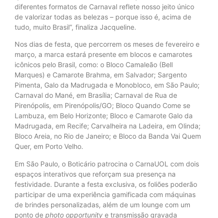
diferentes formatos de Carnaval reflete nosso jeito único
de valorizar todas as belezas – porque isso é, acima de
tudo, muito Brasil”, finaliza Jacqueline.
Nos dias de festa, que percorrem os meses de fevereiro e
março, a marca estará presente em blocos e camarotes
icônicos pelo Brasil, como: o Bloco Camaleão (Bell
Marques) e Camarote Brahma, em Salvador; Sargento
Pimenta, Galo da Madrugada e Monobloco, em São Paulo;
Carnaval do Mané, em Brasília; Carnaval de Rua de
Pirenópolis, em Pirenópolis/GO; Bloco Quando Come se
Lambuza, em Belo Horizonte; Bloco e Camarote Galo da
Madrugada, em Recife; Carvalheira na Ladeira, em Olinda;
Bloco Areia, no Rio de Janeiro; e Bloco da Banda Vai Quem
Quer, em Porto Velho.
Em São Paulo, o Boticário patrocina o CarnaUOL com dois
espaços interativos que reforçam sua presença na
festividade. Durante a festa exclusiva, os foliões poderão
participar de uma experiência gamificada com máquinas
de brindes personalizadas, além de um lounge com um
ponto de
photo opportunity
e transmissão gravada