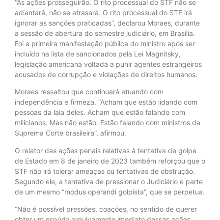
“As ações prosseguirão. O rito processual do STF não se
adiantará, não se atrasará. O rito processual do STF irá
ignorar as sanções praticadas”, declarou Moraes, durante
a sessão de abertura do semestre judiciário, em Brasília.
Foi a primeira manifestação pública do ministro após ser
incluído na lista de sancionados pela Lei Magnitsky,
legislação americana voltada a punir agentes estrangeiros
acusados de corrupção e violações de direitos humanos.
Moraes ressaltou que continuará atuando com
independência e firmeza. “Acham que estão lidando com
pessoas da laia deles. Acham que estão falando com
milicianos. Mas não estão. Estão falando com ministros da
Suprema Corte brasileira”, afirmou.
O relator das ações penais relativas à tentativa de golpe
de Estado em 8 de janeiro de 2023 também reforçou que o
STF não irá tolerar ameaças ou tentativas de obstrução.
Segundo ele, a tentativa de pressionar o Judiciário é parte
de um mesmo “modus operandi golpista”, que se perpetua.
“Não é possível pressões, coações, no sentido de querer
obter um espúrio arquivamento imediato dessas ações