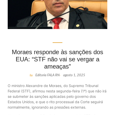
Moraes responde às sanções dos
EUA: “STF não vai se vergar a
ameaças”
by
Editoria FALA RN
-
agosto 1, 2025
O ministro Alexandre de Moraes, do Supremo Tribunal
Federal (STF), afirmou nesta segunda-feira (1º) que não irá
se submeter às sanções aplicadas pelo governo dos
Estados Unidos, e que o rito processual da Corte seguirá
normalmente, ignorando as pressões externas.