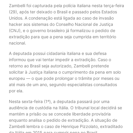
Zambelli foi capturada pela polícia italiana nesta terça-feira
(29), após ter deixado o Brasil e passado pelos Estados
Unidos. A condenação está ligada ao caso de invasão
hacker aos sistemas do Conselho Nacional de Justiça
(CNJ), e o governo brasileiro já formalizou o pedido de
extradição para que a pena seja cumprida em território
nacional.
A deputada possui cidadania italiana e sua defesa
informou que vai tentar impedir a extradição. Caso o
retorno ao Brasil seja autorizado, Zambelli pretende
solicitar à Justiça italiana o cumprimento da pena em solo
europeu — o que pode prolongar o trâmite por meses ou
até mais de um ano, segundo especialistas consultados
por ela.
Nesta sexta-feira (1º), a deputada passará por uma
audiência de custódia na Itália. O tribunal local decidirá se
mantém a prisão ou se concede liberdade provisória
enquanto analisa o pedido de extradição. A situação de
Zambelli lembra o caso de Henrique Pizzolato, extraditado
da Itália em 2015 para cumprir pena no Brasil.