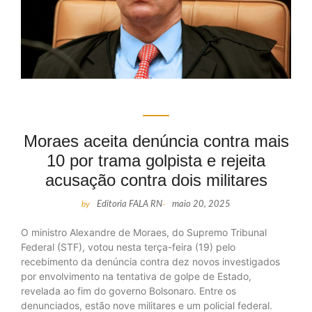
Moraes aceita denúncia contra mais
10 por trama golpista e rejeita
acusação contra dois militares
by
Editoria FALA RN
-
maio 20, 2025
O ministro Alexandre de Moraes, do Supremo Tribunal
Federal (STF), votou nesta terça-feira (19) pelo
recebimento da denúncia contra dez novos investigados
por envolvimento na tentativa de golpe de Estado,
revelada ao fim do governo Bolsonaro. Entre os
denunciados, estão nove militares e um policial federal.