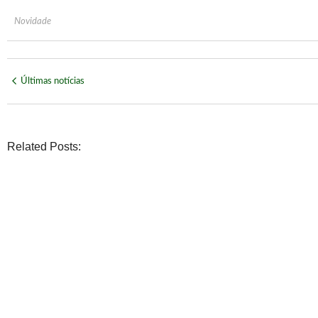
Novidade
Últimas notícias
Related Posts:
NOVIDADE
Páprika Natal é opção para celebrar o Dia dos Pais com a
No Comments
agosto 7, 2026
/
ECONOMIA
WhatsApp deixará de funcionar em celulares antigos a part