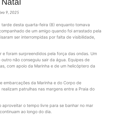
 Natal
bro 9, 2025
a tarde desta quarta-feira (8) enquanto tomava
 acompanhado de um amigo quando foi arrastado pela
Páprika 
aram ser interrompidas por falta de visibilidade,
NOVIDA
ar e foram surpreendidos pela força das ondas. Um
o outro não conseguiu sair da água. Equipes de
as, com apoio da Marinha e de um helicóptero da
WhatsApp
ECONOM
de embarcações da Marinha e do Corpo de
realizam patrulhas nas margens entre a Praia do
o aproveitar o tempo livre para se banhar no mar
continuam ao longo do dia.
Lula def
POLÍTIC