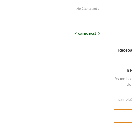
No Comments
Com o su
POPULA
Próximo post
Receba 
R
As melhor
do
lmoço ou jantar especial neste domingo (9)
ir de agosto