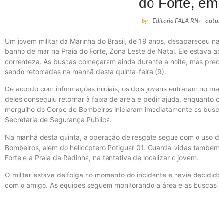
do Forte, em
by
Editoria FALA RN
-
outu
Um jovem militar da Marinha do Brasil, de 19 anos, desapareceu n
banho de mar na Praia do Forte, Zona Leste de Natal. Ele estava
correnteza. As buscas começaram ainda durante a noite, mas precis
sendo retomadas na manhã desta quinta-feira (9).
De acordo com informações iniciais, os dois jovens entraram no m
deles conseguiu retornar à faixa de areia e pedir ajuda, enquanto 
mergulho do Corpo de Bombeiros iniciaram imediatamente as busc
Secretaria de Segurança Pública.
Na manhã desta quinta, a operação de resgate segue com o uso 
Bombeiros, além do helicóptero Potiguar 01. Guarda-vidas também 
Forte e a Praia da Redinha, na tentativa de localizar o jovem.
O militar estava de folga no momento do incidente e havia decidid
com o amigo. As equipes seguem monitorando a área e as buscas 