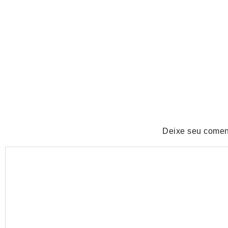
No Comments
agosto 6, 2026
/
POLÍTICA
Lula defende ex-chefe de gabinete investigado e diz: “Q
No Comments
agosto 6, 2026
/
Deixe seu comen