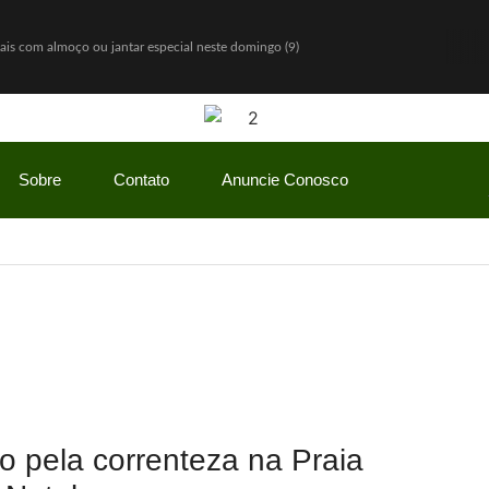
Pais com almoço ou jantar especial neste domingo (9)
igos a partir de agosto
o e diz: “Quem nunca pediu empréstimo para um amigo?”
eria com Hello Kitty e lança Copo Surpresa com mini pelúcias
Sobre
Contato
Anuncie Conosco
 R$ 150 milhões
io Bolsonaro, mas vantagem diminui
o Gaspar será vice na chapa de Flávio Bolsonaro
w” com ofertas especiais durante todo o mês de agosto
ãe enquanto era ameaçada pelo namorado
ulinha para favorecer mercado de cannabis medicinal
o pela correnteza na Praia