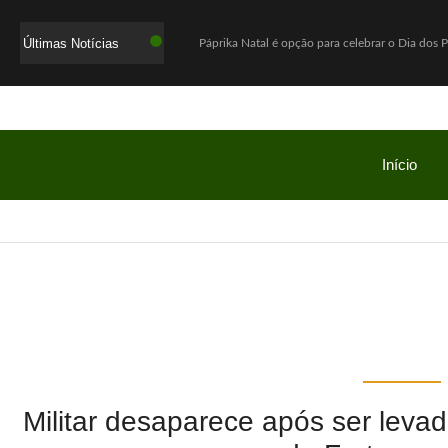
Últimas Notícias
Páprika Natal é opção para celebrar o Dia dos 
WhatsApp deixará de funcionar em celulares ant
Lula defende ex-chefe de gabinete investigad
Com o sucesso da campanha, Bob’s amplia parc
Início
Mega-Sena acumula e próximo prêmio chega a
Quaest: Lula lidera segundo turno contra Fláv
Ex-promotor e relator da CPMI do INSS, Alfred
Show Auto Mall lança campanha “Meu Pai é Sho
Jovem assassinada em chacina ligou para a m
Investigação da PF apura suposta atuação de L
Militar desaparece após ser levad