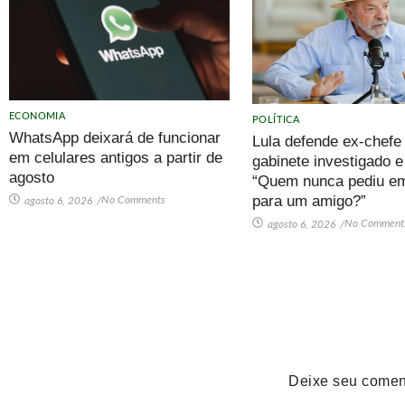
ECONOMIA
POLÍTICA
WhatsApp deixará de funcionar
Lula defende ex-chefe
em celulares antigos a partir de
gabinete investigado e
agosto
“Quem nunca pediu e
para um amigo?”
No Comments
agosto 6, 2026
/
No Comment
agosto 6, 2026
/
Deixe seu comen