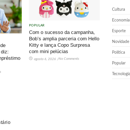
Cultura
Economia
POPULAR
Esporte
Com o sucesso da campanha,
Bob’s amplia parceria com Hello
Novidade
Kitty e lança Copo Surpresa
 de
com mini pelúcias
 diz:
Política
mpréstimo
No Comments
agosto 6, 2026
/
Popular
s
Tecnologi
tário