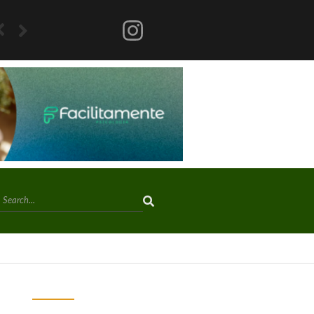
Mega-Sena acumula e próximo prêmio chega a R$ 150 milhões