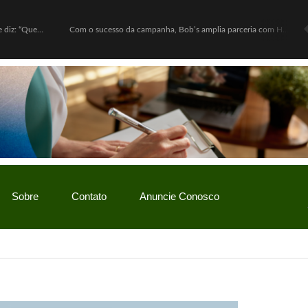
Lula defende ex-chefe de gabinete investigado e diz: “Quem nunca pediu empréstimo para um amigo?”
Com o sucesso da campanha, Bob’s amplia parceria com Hello Kitty e lança Copo Surpresa com mini pelúcias
Sobre
Contato
Anuncie Conosco