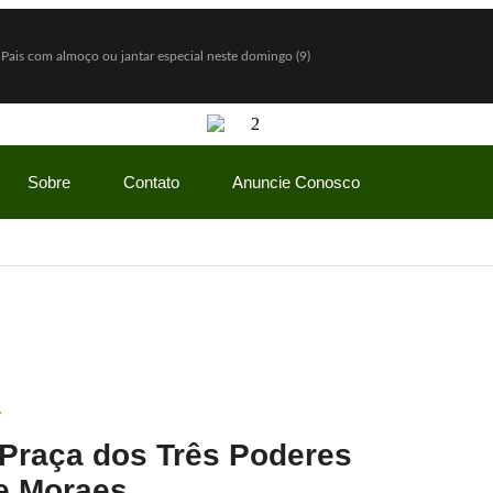
 Pais com almoço ou jantar especial neste domingo (9)
ntigos a partir de agosto
do e diz: “Quem nunca pediu empréstimo para um amigo?”
ceria com Hello Kitty e lança Copo Surpresa com mini pelúcias
Sobre
Contato
Anuncie Conosco
a R$ 150 milhões
vio Bolsonaro, mas vantagem diminui
do Gaspar será vice na chapa de Flávio Bolsonaro
how” com ofertas especiais durante todo o mês de agosto
mãe enquanto era ameaçada pelo namorado
Lulinha para favorecer mercado de cannabis medicinal
 Praça dos Três Poderes
e Moraes