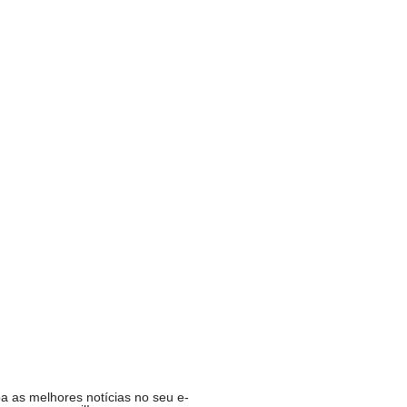
 Natal é opção para…
ADE
p deixará de funcionar em…
MIA
fende ex-chefe de gabinete…
CA
ucesso da campanha,…
R
a as melhores notícias no seu e-