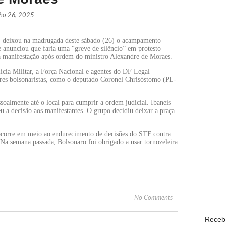
lho 26, 2025
Páprika
o, deixou na madrugada deste sábado (26) o acampamento
NOVID
 anunciou que faria uma “greve de silêncio” em protesto
 a manifestação após ordem do ministro Alexandre de Moraes.
ícia Militar, a Força Nacional e agentes do DF Legal
WhatsAp
tares bolsonaristas, como o deputado Coronel Chrisóstomo (PL-
ECONO
ssoalmente até o local para cumprir a ordem judicial. Ibaneis
u a decisão aos manifestantes. O grupo decidiu deixar a praça
Lula de
 ocorre em meio ao endurecimento de decisões do STF contra
POLÍTI
. Na semana passada, Bolsonaro foi obrigado a usar tornozeleira
Com o s
POPULA
No Comments
Receb