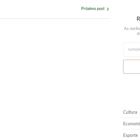
Próximo post
As melho
d
almoço ou jantar especial neste domingo (9)
rtir de agosto
Cultura
Quem nunca pediu empréstimo para um amigo?”
Economi
Esporte