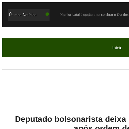
Últimas Notícias
Páprika Natal é opção para celebrar o Dia dos
WhatsApp deixará de funcionar em celulares a
Lula defende ex-chefe de gabinete investiga
Com o sucesso da campanha, Bob’s amplia par
Início
Mega-Sena acumula e próximo prêmio chega 
Quaest: Lula lidera segundo turno contra Flá
Ex-promotor e relator da CPMI do INSS, Alfre
Show Auto Mall lança campanha “Meu Pai é S
Jovem assassinada em chacina ligou para a 
Investigação da PF apura suposta atuação de 
Deputado bolsonarista deixa
após ordem d