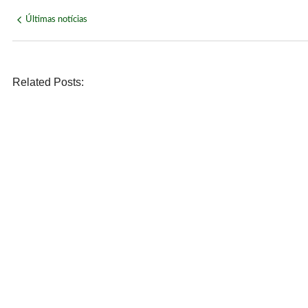
Últimas notícias
Related Posts:
NOVIDADE
Páprika Natal é opção para celebrar o Dia dos Pais com 
agosto 7, 2026
/
No Comments
ECONOMIA
WhatsApp deixará de funcionar em celulares antigos a pa
agosto 6, 2026
/
No Comments
POLÍTICA
Lula defende ex-chefe de gabinete investigado e diz: “
agosto 6, 2026
/
No Comments